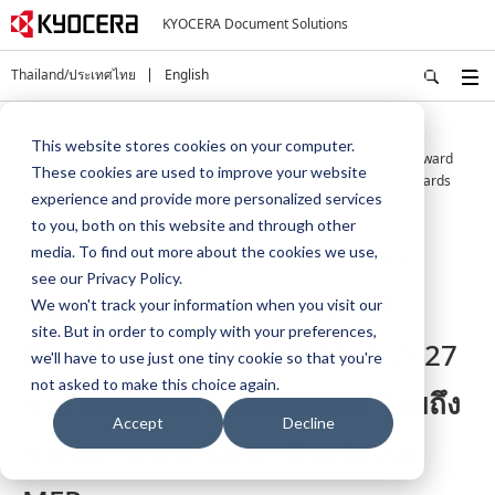
KYOCERA Document Solutions
Thailand/ประเทศไทย
English
Home
About Us
Press
This website stores cookies on your computer.
Kyocera Document Solutions ชนะรางวัล Most Reliable A3 Brand Award
These cookies are used to improve your website
ประจำปี 2025-2027 จาก Keypoint Intelligence รวมถึงรางวัล Pick Awards
experience and provide more personalized services
สำหรับ A4 MFPs
to you, both on this website and through other
Kyocera Document Solutions
media. To find out more about the cookies we use,
see our Privacy Policy.
ชนะรางวัล Most Reliable A3
We won't track your information when you visit our
site. But in order to comply with your preferences,
Brand Award ประจำปี 2025-2027
we'll have to use just one tiny cookie so that you're
not asked to make this choice again.
จาก Keypoint Intelligence รวมถึง
Accept
Decline
รางวัล Pick Awards สำหรับ A4