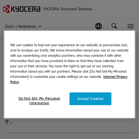
KYOCERA Document Solutions
Dutch | Nederlands
Put knowledge to work. 知識
We use cookies to improve your experience on our website, to personalize ads,
and to analyze our traffic. We share information about your use of our website
を仕事に活かす。
with our advertising and analytics partners, who may combine it with other
information that you have provided to them or that they have collected from
your use of their services. You have the right to opt-out of our sharing
information about you with our partners. Please click [Do Not Sell My Personal
京セラドキュメントソリューションズは、1934年の創業以
Information] to customize your cookie settings on our website.
Internet Privacy
Policy
来、先端技術を探求・展開して来ました。 私たちは、お
客様が情報を知識に変え、その知識を効果的に利用し、競
争力を高めることをお手伝いします。 高度な専門性と協
Do Not Sell My Personal
Accept Cookies
Information
調・共感の企業文化を背景に、お客様がさらなる変革に向
けて「知識を仕事に活かす」ためのサポートを提供しま
す。