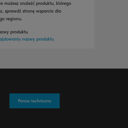
nie możesz znaleźć produktu, którego
sz, sprawdź stronę wsparcia dla
go regionu.
azwy produktu
ajdowaniu nazwy produktu
Pomoc techniczna