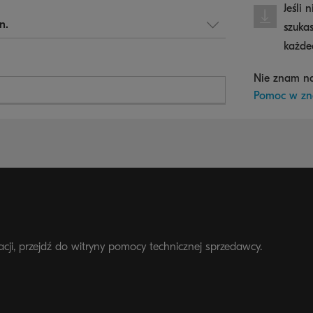
Jeśli 
szuka
każde
Nie znam n
Pomoc w zn
acji, przejdź do witryny pomocy technicznej sprzedawcy.