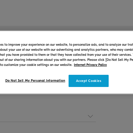
es to improve your experience on our website, to personalize ads, and to analyze our traf
about your use of our website with our advertising and analytics partners, who may combin
MFP/drukarka
that you have provided to them or that they have collected from your use of their services.
-out of our sharing information about you with our partners. Please click [Do Not Sell My P
tronie pomocy technicznej 
 to customize your cookie settings on our website.
Internet Privacy Policy
Do Not Sell My Personal Information
Accept Cookies
tyczące metody konfiguracji, podręcznika użytkownika, procedur