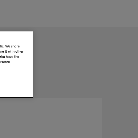
fic. We share
e it with other
 You have the
ersonal
้ใช้
เปลือง ฯลฯ