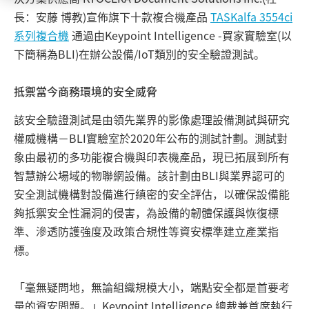
長：安藤 博教)宣佈旗下十款複合機產品
TASKalfa 3554ci
系列複合機
通過由Keypoint Intelligence -買家實驗室(以
下簡稱為BLI)在辦公設備/IoT類別的安全驗證測試。
抵禦當今商務環境的安全威脅
該安全驗證測試是由領先業界的影像處理設備測試與研究
權威機構－BLI實驗室於2020年公布的測試計劃。測試對
象由最初的多功能複合機與印表機產品，現已拓展到所有
智慧辦公場域的物聯網設備。該計劃由BLI與業界認可的
安全測試機構對設備進行縝密的安全評估，以確保設備能
夠抵禦安全性漏洞的侵害，為設備的韌體保護與恢復標
準、滲透防護強度及政策合規性等資安標準建立產業指
標。
「毫無疑問地，無論組織規模大小，端點安全都是首要考
量的資安問題。」Keypoint Intelligence 總裁兼首席執行