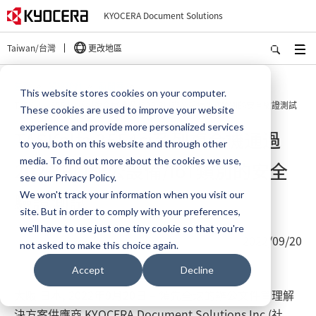
KYOCERA Document Solutions
Taiwan/台灣
更改地區
首頁
關於我們
新聞室
This website stores cookies on your computer.
TASKalfa 3554ci系列複合機通過2022 BLI辦公設備/IoT類別的安全驗證測試
These cookies are used to improve your website
experience and provide more personalized services
TASKalfa 3554ci系列複合機通過
to you, both on this website and through other
media. To find out more about the cookies we use,
2022 BLI辦公設備/IoT類別的安全
see our Privacy Policy.
驗證測試
We won't track your information when you visit our
site. But in order to comply with your preferences,
we'll have to use just one tiny cookie so that you're
2022/09/20
not asked to make this choice again.
Accept
Decline
大阪 日本, 2022年9月20日
– 領先全球的辦公文件管理解
決方案供應商 KYOCERA Document Solutions Inc.(社