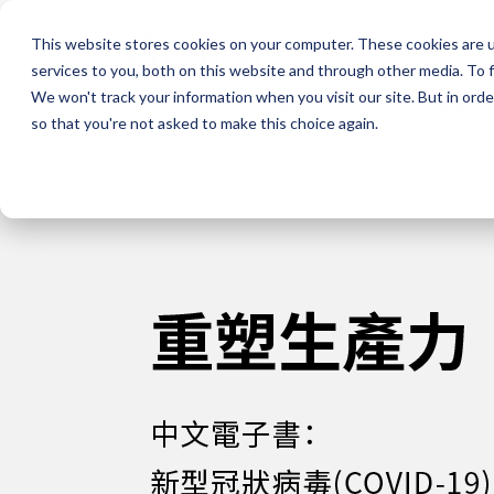
This website stores cookies on your computer. These cookies are 
KYOCERA Document Solutio
services to you, both on this website and through other media. To f
We won't track your information when you visit our site. But in orde
首頁
產品
解決方案
支援與服務
so that you're not asked to make this choice again.
首頁
解決方案
重塑生產力