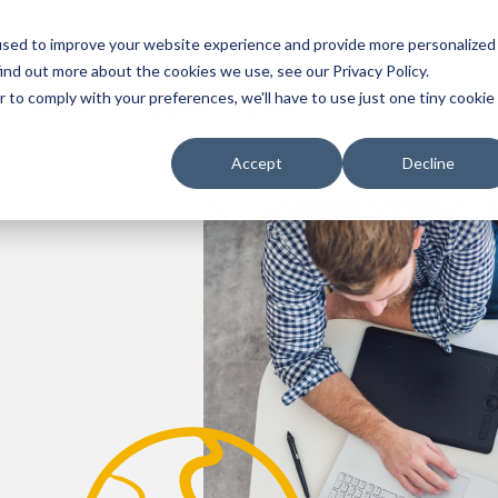
used to improve your website experience and provide more personalized
ns
ind out more about the cookies we use, see our Privacy Policy.
r to comply with your preferences, we'll have to use just one tiny cookie
關於我們
銷售據點
合作夥伴
Accept
Decline