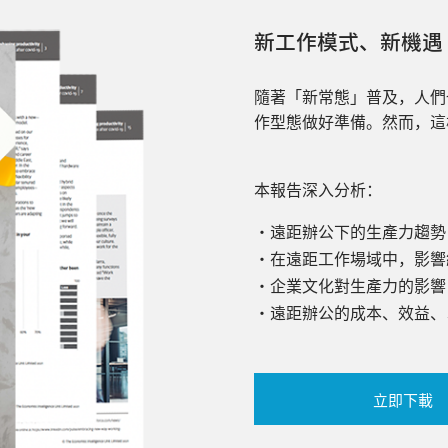
新工作模式、新機遇
隨著「新常態」普及，人們
作型態做好準備。然而，這
本報告深入分析：
・
遠距辦公下的生產力趨勢
・
在遠距工作場域中，影響
・
企業文化對生產力的影響
・
遠距辦公的成本、效益、
立即下載