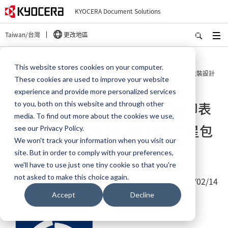
KYOCERA Document Solutions
Taiwan/台灣
更改地區
首頁
關於我們
新聞室
This website stores cookies on your computer.
京瓷辦公資訊系統旗下A4彩色印表機產品包裝榮獲2024年世界之星包裝設計
These cookies are used to improve your website
獎
experience and provide more personalized services
京瓷辦公資訊系統旗下A4彩色印表
to you, both on this website and through other
media. To find out more about the cookies we use,
機產品包裝榮獲2024年世界之星包
see our Privacy Policy.
We won't track your information when you visit our
裝設計獎
site. But in order to comply with your preferences,
we'll have to use just one tiny cookie so that you're
not asked to make this choice again.
2024/02/14
Accept
Decline