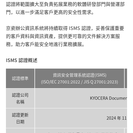
認證將範圍擴大至負責拓展業務的軟體研發部門與營運部
門，以進一步滿足客戶更高的安全性需求。
京瓷辦公資訊系統將持續取得 ISMS 認證，妥善保護重要
的客戶資料與資訊資產，提供更可靠的文件解決方案服
務，助力客戶能安全地進行業務擴展。
ISMS 認證概述
資訊安全管理系統認證(ISMS)
認證標準
(ISO/IEC 27001:2022 / JIS Q 27001:2023)
(
認證公司
KYOCERA Document So
名稱
認證更新
2024 年 11 月
日期