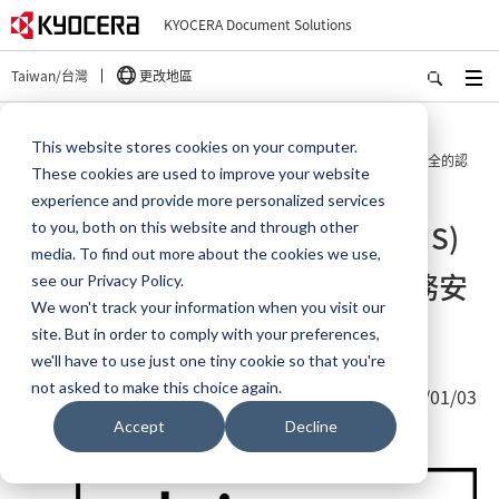
KYOCERA Document Solutions
Taiwan/台灣
更改地區
首頁
關於我們
新聞室
This website stores cookies on your computer.
京瓷擴大資訊安全管理系統(ISMS)的認證範圍並完成ISMS雲端服務安全的認
These cookies are used to improve your website
證更新
experience and provide more personalized services
京瓷擴大資訊安全管理系統(ISMS)
to you, both on this website and through other
media. To find out more about the cookies we use,
的認證範圍並完成ISMS雲端服務安
see our Privacy Policy.
We won't track your information when you visit our
全的認證更新
site. But in order to comply with your preferences,
we'll have to use just one tiny cookie so that you're
not asked to make this choice again.
2025/01/03
Accept
Decline