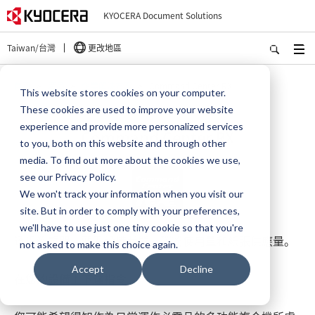
KYOCERA Document Solutions
Taiwan/台灣
更改地區
首頁
產品
企業解決方案
Command Center RX
This website stores cookies on your computer.
These cookies are used to improve your website
experience and provide more personalized services
Command Center RX
to you, both on this website and through other
media. To find out more about the cookies we use,
see our Privacy Policy.
We won't track your information when you visit our
site. But in order to comply with your preferences,
we'll have to use just one tiny cookie so that you're
透過瀏覽器，觀看設備狀態、碳粉使用量和紙張供應量。
not asked to make this choice again.
Accept
Decline
在您的設備上下達指令