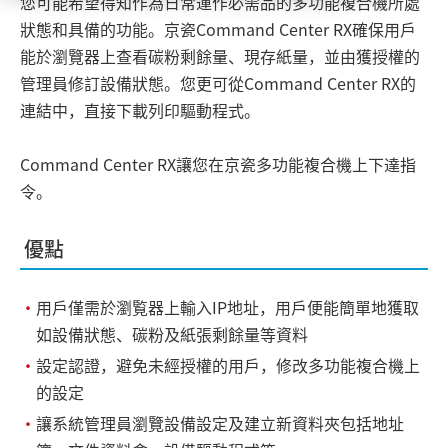
您可能希望得知作為日常運作必需品的多功能複合機所處
狀態和具備的功能。京瓷Command Center RX確保用戶
能於瀏覽器上查看碳粉剩餘量、現存紙量，並由獲授權的
管理員修訂設備狀態。您更可從Command Center RX的
連結中，直接下載列印驅動程式。
Command Center RX讓您在京瓷多功能複合機上下達指
令。
優點
・
用戶僅需於瀏覧器上輸入IP地址，用戶便能簡單地獲取
如設備狀態、碳粉及紙張剩餘量等資料
・
設定認證，避免未經授權的用戶，修改多功能複合機上
的設定
・
讓系統管理員瀏覽設備設定及建立新資料夾包括地址