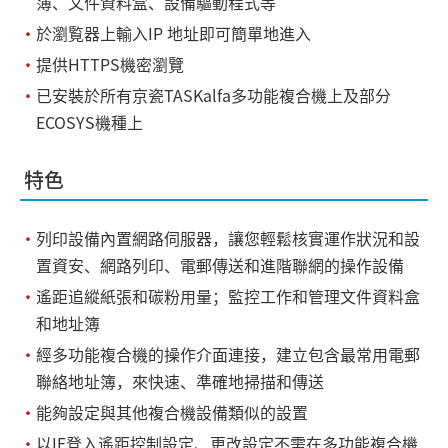
簿、文件資料盒、設備驅動程式等
・
於瀏覧器上輸入IP 地址即可簡單地進入
・
提供HTTPS機密瀏覽
・
已安裝於所有京瓷TASKalfa多功能複合機上及部分
ECOSYS機種上
特色
・
列印設備內置網路伺服器，讓您輕鬆核實運作狀況和設
置資安、網路列印、電郵傳送和進階聯網的操作設備
・
遙距追縱紙張和碳粉用量；監控工作和管理文件資料盒
和地址簿
・
經多功能複合機的操作介面連接，建立包含最常用電郵
聯絡地址簿，來快速、準確地掃描和傳送
・
能夠設定與其他複合機設備類似的設置
・
以IE登入遙距控制設定、更改設定不需在多功能複合機