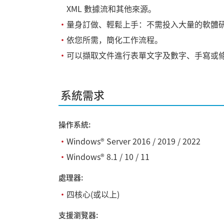
XML 數據流和其他來源。
・
量身訂做、輕鬆上手：不需投入大量的軟體
・
依您所需，簡化工作流程。
・
可以擷取文件進行表單文字及數字、手寫或條
系統需求
操作系統:
・
Windows® Server 2016 / 2019 / 2022
・
Windows® 8.1 / 10 / 11
處理器:
・
四核心(或以上)
支援瀏覽器: