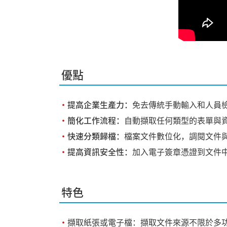
優點
・
提高企業生產力：
免去傳統手動輸入和人員
・
簡化工作流程：
自動擷取任何類型的表單與
・
快速分類歸檔：
檔案文件數位化，調閱文件
・
提高資訊安全性：
加入電子簽章憑證到文件中
特色
・
擷取紙張或電子檔：擷取文件來源不限於多功