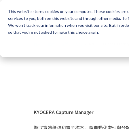
This website stores cookies on your computer. These cookies are 
KYOCERA Document Solutio
services to you, both on this website and through other media. To f
We won't track your information when you visit our site. But in orde
首頁
產品
解決方案
支援與服務
so that you're not asked to make this choice again.
首頁
產品
企業解決方案
KYOCERA Capture Mana
KYOCERA Capture Manager
擷取實體紙張和電子檔案，經自動化處理與分