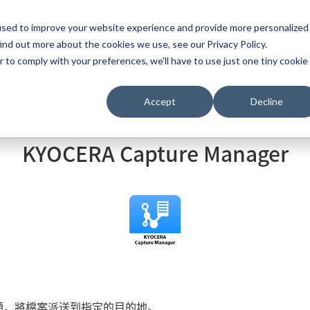
used to improve your website experience and provide more personalized
ns
ind out more about the cookies we use, see our Privacy Policy.
r to comply with your preferences, we'll have to use just one tiny cookie
關於我們
銷售據點
合作夥伴
Accept
Decline
ger
KYOCERA Capture Manager
類，將檔案派送到指定的目的地。