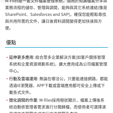
M-Files是一套文件檔案管理系統，適用於知識檔案分享與
業務流程的儲存、管理與調閱，能夠與其它系統連結(像是
SharePoint、Salesforces and SAP)，確保您能輕鬆尋找
與共用所需的文件，讓日後資料調閱變得更加快速與方
便。
優點
・
延伸更多應用
: 結合眾多企業解決方案(如客戶關係管理
系統和企業資源規劃系統)，擴大應用成為公司檔案管理
中心。
・
行動及雲端運用
: 無論在哪洽公，只要能連接網路，都能
透過IE瀏覽器、APP下載或雲端應用都可安全上傳或下
載各式文件。
・
簡化調閱的作業
: M-files採用樹狀顯示，檔案上傳後系
統自動依管理者需求進行分類歸檔，而使用者可選擇清