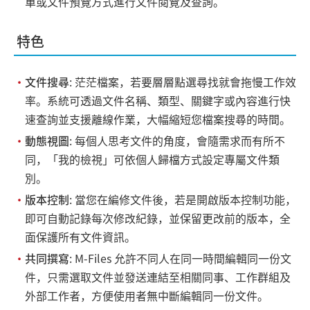
單或文件預覽方式進行文件閱覽及查詢。
特色
・
文件搜尋
: 茫茫檔案，若要層層點選尋找就會拖慢工作效
率。系統可透過文件名稱、類型、關鍵字或內容進行快
速查詢並支援離線作業，大幅縮短您檔案搜尋的時間。
・
動態視圖
: 每個人思考文件的角度，會隨需求而有所不
同，「我的檢視」可依個人歸檔方式設定專屬文件類
別。
・
版本控制
: 當您在編修文件後，若是開啟版本控制功能，
即可自動記錄每次修改紀錄，並保留更改前的版本，全
面保護所有文件資訊。
・
共同撰寫
: M-Files 允許不同人在同一時間編輯同一份文
件，只需選取文件並發送連結至相關同事、工作群組及
外部工作者，方便使用者無中斷編輯同一份文件。