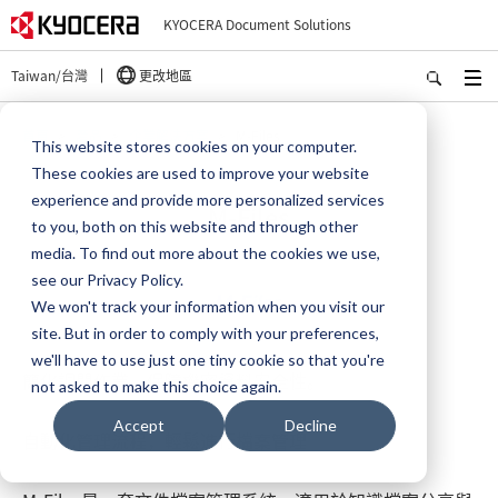
KYOCERA Document Solutions
Taiwan/台灣
更改地區
首頁
產品
企業解決方案
M-Files
This website stores cookies on your computer.
These cookies are used to improve your website
experience and provide more personalized services
M-Files
to you, both on this website and through other
media. To find out more about the cookies we use,
see our Privacy Policy.
We won't track your information when you visit our
site. But in order to comply with your preferences,
we'll have to use just one tiny cookie so that you're
簡化調閱作業，保障機密資料安全性。
not asked to make this choice again.
Accept
Decline
自動化管理流程，輕鬆進行檔案管理