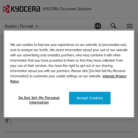
KYOCERA Document Solutions
Russian | Pусский
Put knowledge to work. 知識
We use cookies to improve your experience on our website, to personalize ads,
and to analyze our traffic. We share information about your use of our website
を仕事に活かす。
with our advertising and analytics partners, who may combine it with other
information that you have provided to them or that they have collected from
your use of their services. You have the right to opt-out of our sharing
information about you with our partners. Please click [Do Not Sell My Personal
京セラドキュメントソリューションズは、1934年の創業以
Information] to customize your cookie settings on our website.
Internet Privacy
Policy
来、先端技術を探求・展開して来ました。 私たちは、お
客様が情報を知識に変え、その知識を効果的に利用し、競
争力を高めることをお手伝いします。 高度な専門性と協
Do Not Sell My Personal
Accept Cookies
Information
調・共感の企業文化を背景に、お客様がさらなる変革に向
けて「知識を仕事に活かす」ためのサポートを提供しま
す。