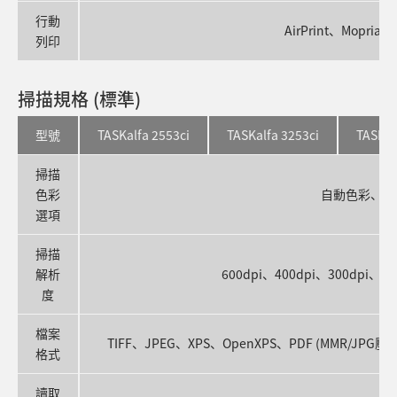
行動
AirPrint、Mopria、K
列印
掃描規格 (標準)
型號
TASKalfa 2553ci
TASKalfa 3253ci
TASKal
掃描
色彩
自動色彩、全
選項
掃描
解析
600dpi、400dpi、300dpi、20
度
檔案
TIFF、JPEG、XPS、OpenXPS、PDF (MMR/JP
格式
讀取