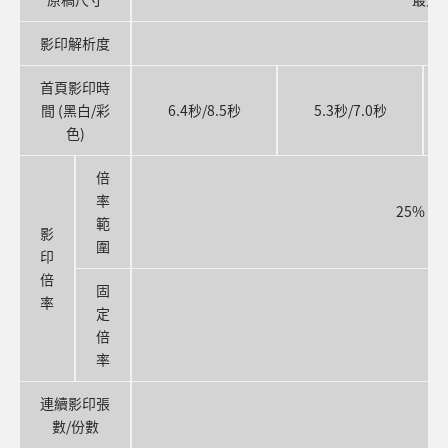
影印解析度
首頁影印時
間 (黑白/彩
6.4秒/8.5秒
5.3秒/7.0秒
色)
倍
率
25% –
範
影
圍
印
倍
固
率
定
倍
率
連續影印張
數/份數