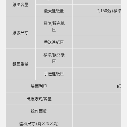
紙匣容量
最大進紙量
7,150張 (標準紙
標準/擴充紙
匣
紙張尺寸
手送進紙匣
標準/擴充紙
匣
紙張重量
手送進紙匣
雙面列印
紙張尺寸
出紙方式/容量
操作面板
體積尺寸 (寬×深×高)