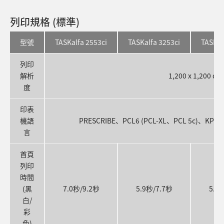
列印規格 (標準)
型號
TASKalfa 2553ci
TASKalfa 3253ci
TASKal
列印
解析
1,200 x 1,200 dp
度
印表
機語
PRESCRIBE、PCL6 (PCL-XL、PCL 5c)、KPDL
言
首頁
列印
時間
(黑
7.0秒/9.2秒
5.9秒/7.7秒
5.1
白/
彩
色)