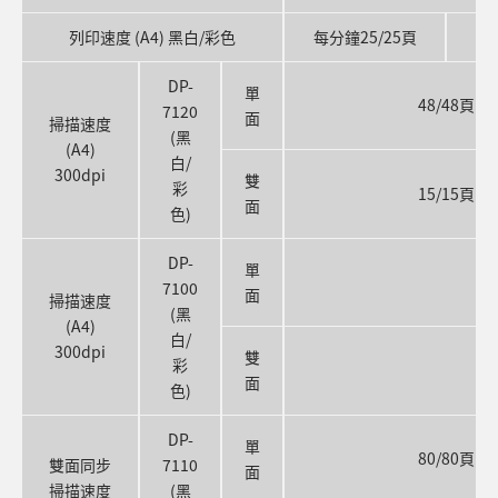
列印速度 (A4) 黑白/彩色
每分鐘25/25頁
每
DP-
單
48/48頁
7120
面
掃描速度
(黑
(A4)
白/
300dpi
雙
彩
15/15頁
面
色)
DP-
單
7100
面
掃描速度
(黑
(A4)
白/
300dpi
雙
彩
面
色)
DP-
單
80/80頁
雙面同步
7110
面
掃描速度
(黑