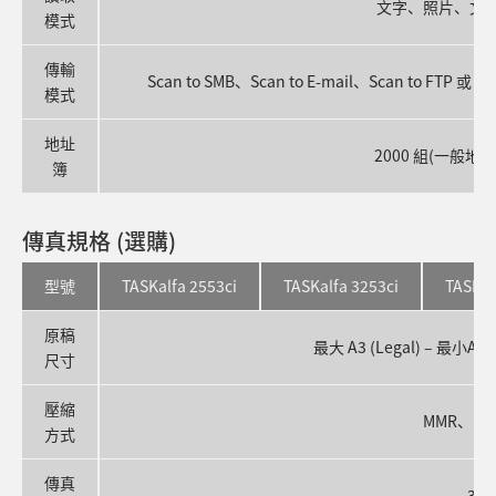
文字、照片、文字
模式
傳輸
Scan to SMB、Scan to E-mail、Scan to FTP 或 
模式
地址
2000 組(一般地
簿
傳真規格 (選購)
型號
TASKalfa 2553ci
TASKalfa 3253ci
TASKal
原稿
最大 A3 (Legal) – 最小
尺寸
壓縮
MMR、MR
方式
傳真
33.