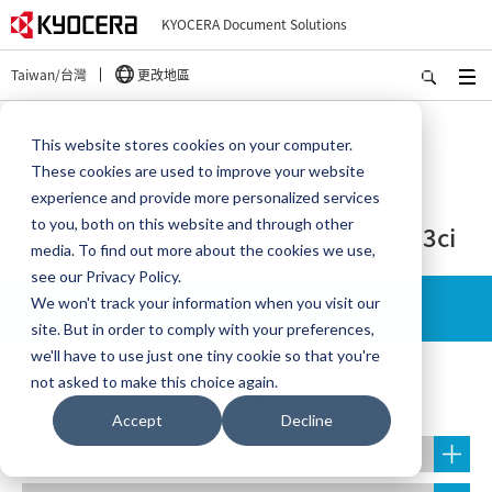
KYOCERA Document Solutions
Taiwan/台灣
更改地區
主頁
產品
TASKalfa 2553ci/3253ci/4053ci/5053ci/6053ci
This website stores cookies on your computer.
These cookies are used to improve your website
TASKalfa
experience and provide more personalized services
to you, both on this website and through other
2553ci/3253ci/4053ci/5053ci/6053ci
media. To find out more about the cookies we use,
see our Privacy Policy.
進一步了解
We won't track your information when you visit our
site. But in order to comply with your preferences,
we'll have to use just one tiny cookie so that you're
not asked to make this choice again.
規格
Accept
Decline
主要規格