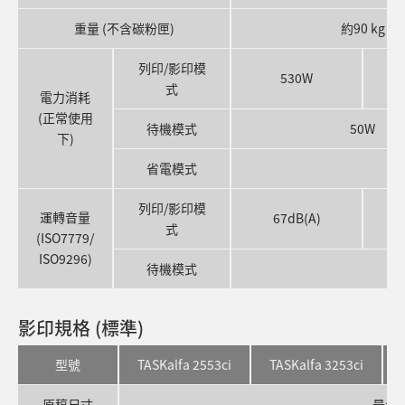
重量 (不含碳粉匣)
約90 kg
列印/影印模
530W
式
電力消耗
(正常使用
待機模式
50W
下)
省電模式
列印/影印模
運轉音量
67dB(A)
式
(ISO7779/
ISO9296)
待機模式
影印規格 (標準)
型號
TASKalfa 2553ci
TASKalfa 3253ci
原稿尺寸
最大 A