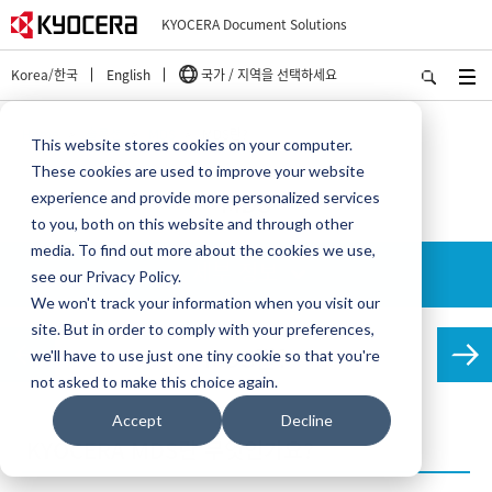
KYOCERA Document Solutions
Korea/한국
English
국가 / 지역을 선택하세요
Home
솔루션
MDS
MDS란?
This website stores cookies on your computer.
These cookies are used to improve your website
MDS
experience and provide more personalized services
to you, both on this website and through other
media. To find out more about the cookies we use,
세부 정보
see our Privacy Policy.
We won't track your information when you visit our
site. But in order to comply with your preferences,
MDS란?
we'll have to use just one tiny cookie so that you're
not asked to make this choice again.
Accept
Decline
KYOCERA MDS란 무엇인가요?