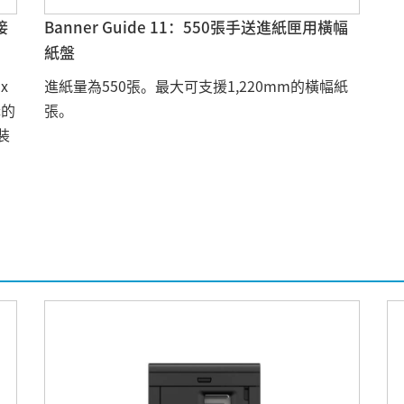
接
Banner Guide 11：550張手送進紙匣用橫幅
紙盤
x
進紙量為550張。最大可支援1,220mm的橫幅紙
購的
張。
裝