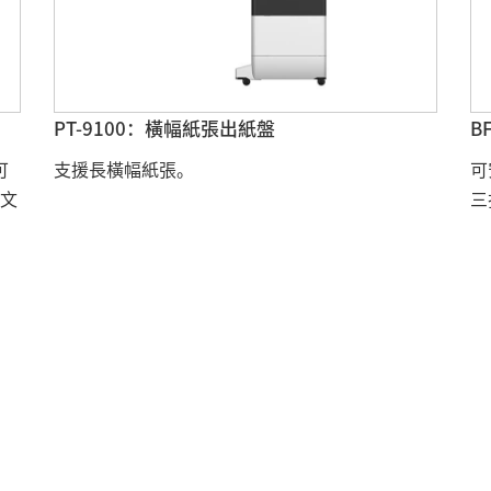
PT-9100：橫幅紙張出紙盤
B
可
支援長橫幅紙張。
可
張文
三