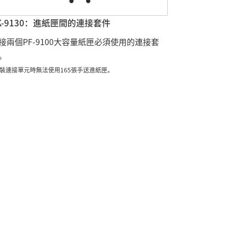
K-9130：進紙匣間的連接套件
接兩個PF-9100大容量紙匣必須使用的連接套
。
安裝連接單元時無法使用165張手送進紙匣。