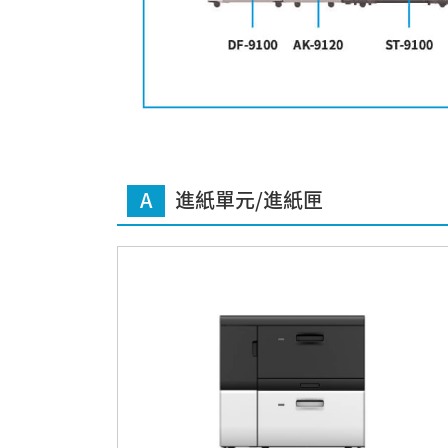
A
進紙單元/進紙匣