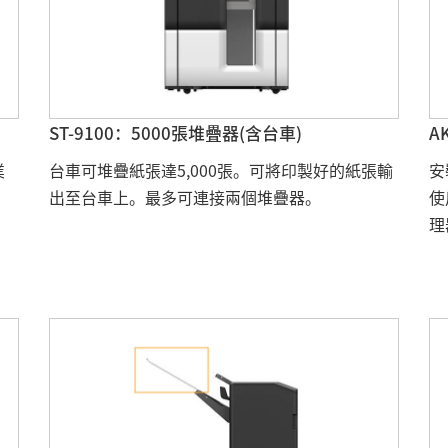
ST-9100：5000張堆疊器(含台車)
A
業
台車可堆疊紙張達5,000張。可將印製好的紙張輸
安
出至台車上。最多可連接兩個堆疊器。
使
理