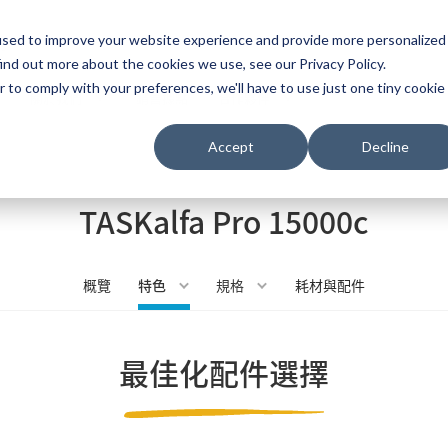
used to improve your website experience and provide more personalized
ns
ind out more about the cookies we use, see our Privacy Policy.
r to comply with your preferences, we'll have to use just one tiny cookie
關於我們
銷售據點
合作夥伴
Accept
Decline
TASKalfa Pro 15000c
概覽
特色
規格
耗材與配件
最佳化配件選擇