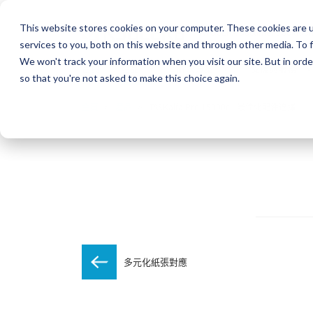
This website stores cookies on your computer. These cookies are 
KYOCERA Document Solutio
services to you, both on this website and through other media. To f
We won't track your information when you visit our site. But in orde
首頁
產品
解決方案
支援與服務
so that you're not asked to make this choice again.
主頁
產品
TASKalfa Pro 15000c - 最佳化配件選擇
多元化紙張對應