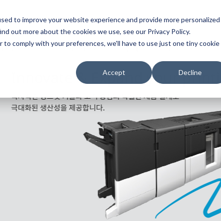
used to improve your website experience and provide more personalized
ns
Korea/한국
ind out more about the cookies we use, see our Privacy Policy.
r to comply with your preferences, we'll have to use just one tiny cookie
다운로드 센터
회사소개
지점 안내
지점파트너
Accept
Decline