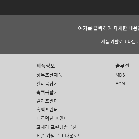
여기를 클릭하여 자세한 내용
제품 카탈로그 다운
제품정보
솔루션
정부조달제품
MDS
컬러복합기
ECM
흑백복합기
컬러프린터
흑백프린터
프로덕션 프린터
교세라 프린팅솔루션
제품 카탈로그 다운로드