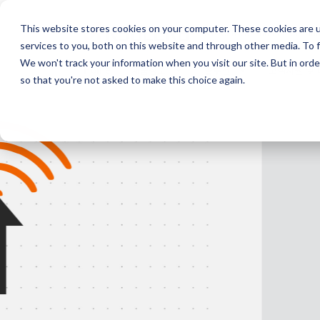
This website stores cookies on your computer. These cookies are 
KYOCERA Document Solutio
services to you, both on this website and through other media. To f
We won't track your information when you visit our site. But in orde
Home
제품정보
솔루션
고객지원 및 
so that you're not asked to make this choice again.