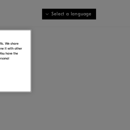
Select a language
fic. We share
て
e it with other
 You have the
ersonal
す。