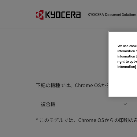
KYOCERA Document Solutions
We use cooki
information 
information 
right to opt
Information]
下記の機種では、Chrome OSからPPD
複合機
* このモデルでは、Chrome OSからの印刷