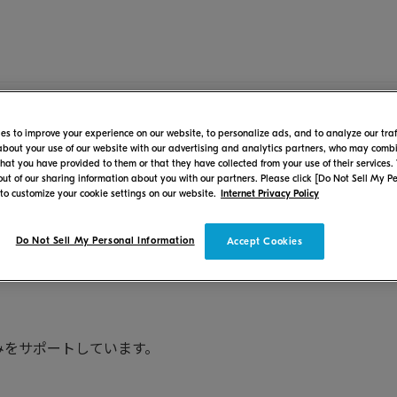
es to improve your experience on our website, to personalize ads, and to analyze our traf
Chrome OS サポート機種につい
about your use of our website with our advertising and analytics partners, who may combin
that you have provided to them or that they have collected from your use of their services.
-out of our sharing information about you with our partners. Please click [Do Not Sell My P
 to customize your cookie settings on our website.
Internet Privacy Policy
Do Not Sell My Personal Information
利用して印刷することや、画像をスキャンして保存することが可能で
Accept Cookies
のみをサポートしています。