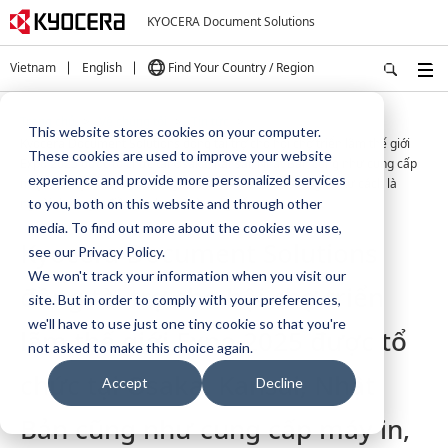
KYOCERA Document Solutions
Vietnam
English
Find Your Country / Region
Trang chủ
Về chúng tôi
Tin tức
This website stores cookies on your computer.
Kyocera Document Solutions đồng tài trợ cho hội chợ triển lãm thế giới
These cookies are used to improve your website
Expo 2025 được tổ chức tại Osaka, Kansai, Nhật Bản cũng như cung cấp
experience and provide more personalized services
máy in, máy in đa chức năng thân thiện với môi trường với tư cách là
người tham gia điều hành và nhà cung cấp.
to you, both on this website and through other
media. To find out more about the cookies we use,
Kyocera Document Solutions
see our Privacy Policy.
We won't track your information when you visit our
đồng tài trợ cho hội chợ triển
site. But in order to comply with your preferences,
we'll have to use just one tiny cookie so that you're
lãm thế giới Expo 2025 được tổ
not asked to make this choice again.
chức tại Osaka, Kansai, Nhật
Accept
Decline
Bản cũng như cung cấp máy in,