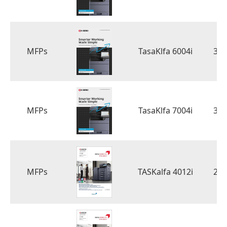
MFPs
TasaKlfa 6004i
3.
MFPs
TasaKlfa 7004i
3.
MFPs
TASKalfa 4012i
2.