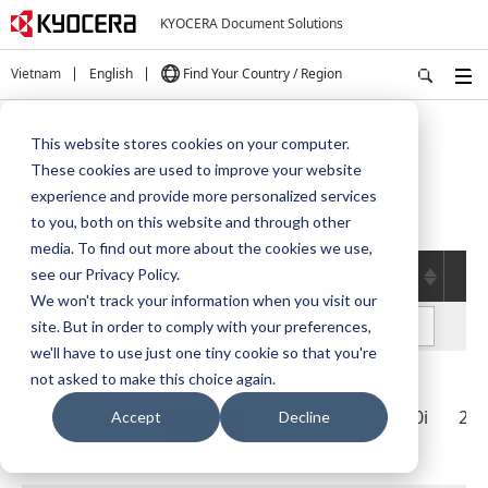
KYOCERA Document Solutions
Vietnam
English
Find Your Country / Region
Home
Products
Product Catalog
This website stores cookies on your computer.
These cookies are used to improve your website
Product Catalog
experience and provide more personalized services
to you, both on this website and through other
media. To find out more about the cookies we use,
Category
Thumbnail
Model
Si
see our Privacy Policy.
We won't track your information when you visit our
site. But in order to comply with your preferences,
we'll have to use just one tiny cookie so that you're
not asked to make this choice again.
MFP
TASKalfa MZ3200i
2.
Accept
Decline