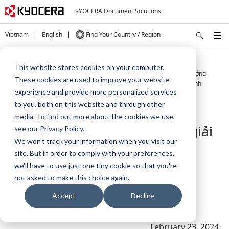
KYOCERA Document Solutions
Vietnam
English
Find Your Country / Region
Trang chủ
Về chúng tôi
Tin tức
This website stores cookies on your computer.
Ứng dụng đám mây “Kyocera Cloud Print and Scan” giành giải thưởng
These cookies are used to improve your website
"Giải pháp quản lý hệ thống thiết bị in của năm" tại Vương quốc Anh.
experience and provide more personalized services
Ứng dụng đám mây “Kyocera
to you, both on this website and through other
media. To find out more about the cookies we use,
Cloud Print and Scan” giành giải
see our Privacy Policy.
We won't track your information when you visit our
thưởng "Giải pháp quản lý hệ
site. But in order to comply with your preferences,
we'll have to use just one tiny cookie so that you're
thống thiết bị in của năm" tại
not asked to make this choice again.
Vương quốc Anh.
Accept
Decline
February 23, 2024