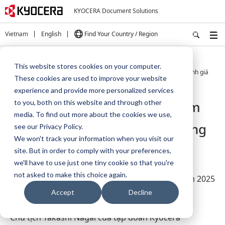
KYOCERA Document Solutions
Vietnam
English
Find Your Country / Region
Trang chủ
Về chúng tôi
Tin tức
This website stores cookies on your computer.
Nhà máy Kyocera tại Việt Nam đạt chứng nhận Platinum trong đánh giá
These cookies are used to improve your website
RBA.
experience and provide more personalized services
Nhà máy Kyocera tại Việt Nam
to you, both on this website and through other
media. To find out more about the cookies we use,
đạt chứng nhận Platinum trong
see our Privacy Policy.
We won't track your information when you visit our
đánh giá RBA​.
site. But in order to comply with your preferences,
we'll have to use just one tiny cookie so that you're
not asked to make this choice again.
03 tháng 10 năm 2025
Accept
Decline
Chủ tịch Takashi Nagai của tập đoàn Kyocera