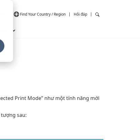
lish
Find Your Country / Region
Hỏi đáp
doanh
tected Print Mode” như một tính năng mới
n tượng sau: