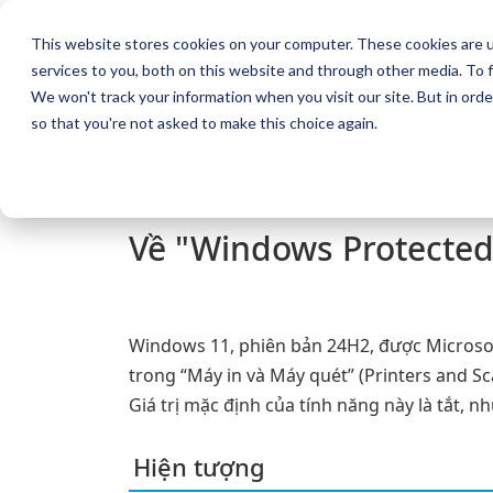
This website stores cookies on your computer. These cookies are 
KYOCERA Document Solution
services to you, both on this website and through other media. To f
We won't track your information when you visit our site. But in orde
Trang chủ
Sản phẩm
Giải pháp
Hỗ
so that you're not asked to make this choice again.
Trang chủ
Hỗ trợ & cài đặt
Trung tâm dịch vụ
Về 
Về "Windows Protected
Windows 11, phiên bản 24H2, được Microso
trong “Máy in và Máy quét” (Printers and Sc
Giá trị mặc định của tính năng này là tắt, 
Hiện tượng