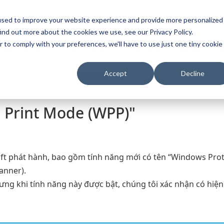
used to improve your website experience and provide more personalized
s
Vietnam
Eng
ind out more about the cookies we use, see our Privacy Policy.
r to comply with your preferences, we'll have to use just one tiny cookie
 trợ & cài đặt
Về chúng tôi
Mua ở đâu
Đối tác kinh 
Accept
Decline
"Windows Protected Print Mode (WPP)"
 Print Mode (WPP)"
ft phát hành, bao gồm tính năng mới có tên “Windows Pro
anner).
nhưng khi tính năng này được bật, chúng tôi xác nhận có hiệ