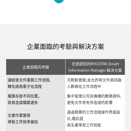
企業面臨的考驗與解決方案
京瓷提供的KYOCERA Smart
企業面臨的考驗
Information Manager 解決方案
讓紙張文件業務工作流程,
可輕鬆實施,並允許將文件資訊融
轉化成為電子化流程
入數碼化工作流程中
檔案存放不同位置，
集中管理公司及機構的數碼資料,
容易造成檔案遺失
避免文件丟失所造成的影響
通過簡單的工作流程操作界面設
文書作業繁瑣
計,藉此提
導致工作效率偏低
高生產率和工作效能