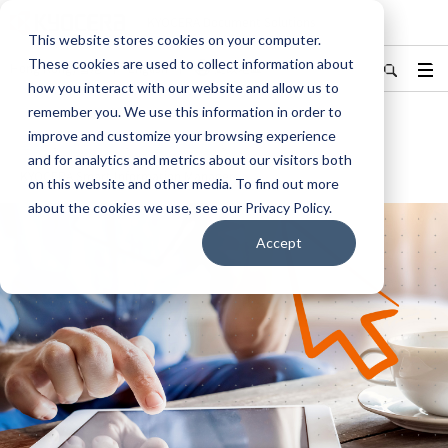
KYOCERA Document Solutions
This website stores cookies on your computer.
These cookies are used to collect information about
Hong Kong/香港
English
更改地區
how you interact with our website and allow us to
remember you. We use this information in order to
improve and customize your browsing experience
主頁
解決方案
企業內容管理
and for analytics and metrics about our visitors both
KYOCERA Smart Information Manager
on this website and other media. To find out more
about the cookies we use, see our Privacy Policy.
Accept