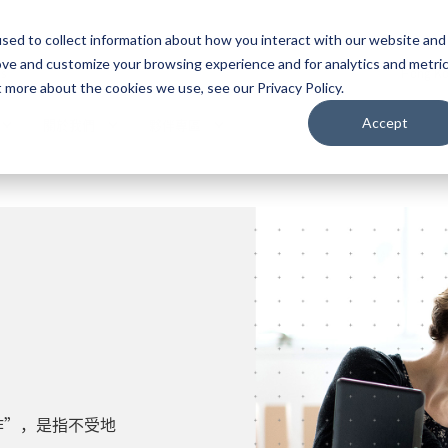
sed to collect information about how you interact with our website and
ove and customize your browsing experience and for analytics and metri
ns
Hong K
t more about the cookies we use, see our Privacy Policy.
Accept
關於我們
夥伴專區
作”，是指不受地