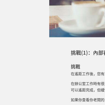
挑戰(1)：內
挑戰
在遙距工作後，您有
在辦公室工作時有很
可以遙距完成，但緩
如果你查看你老闆的