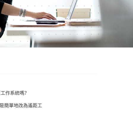
距工作系統嗎？
是簡單地改為遙距工