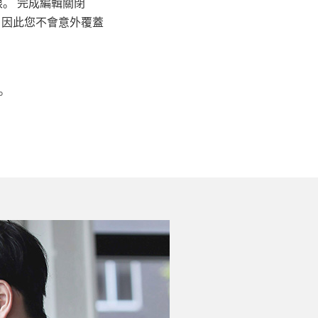
限。 完成編輯關閉
，因此您不會意外覆蓋
。