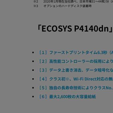
※2
2020年1月現在当社調べ、日本市場31〜44枚/分
※3
オプションのハードディスク装着時
「ECOSYS P4140d
［１］ファーストプリントタイム6.3秒（
［２］高性能コントローラーの採用により
［３］データ上書き消去、データ暗号化
［４］クラス初※、Wi-Fi Direct対応
［５］独自の長寿命技術によりクラスNo.
［６］最大2,600枚の大容量給紙