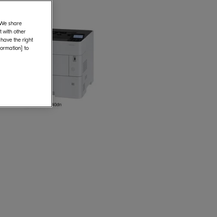
. We share
 with other
 have the right
formation] to