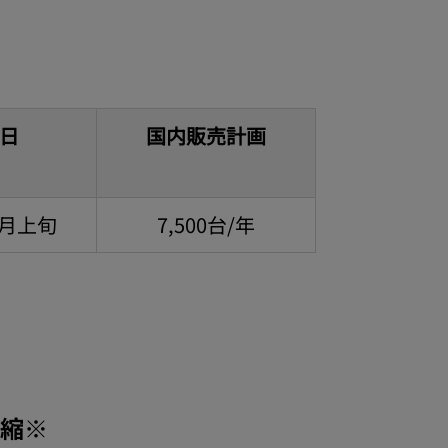
日
国内販売計画
3月上旬
7,500台/年
短縮※