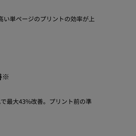
の高い単ページのプリントの効率が上
善※
比で最大43%改善。プリント前の準