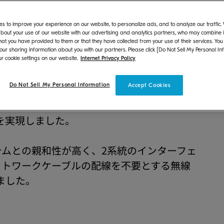
ズジャパン株式会社（社長:長井 孝）は、モ
s to improve your experience on our website, to personalize ads, and to analyze our traffic
500ifx」を2023年1月上旬に発売いたします。
bout your use of our website with our advertising and analytics partners, who may combine it
hat you have provided to them or that they have collected from your use of their services. You
 our sharing information about you with our partners. Please click [Do Not Sell My Personal In
、基幹業務に求められる生産性、耐久性、そして低
r cookie settings on our website.
Internet Privacy Policy
ロA4複合機です。毎分45枚の高速連続出
Do Not Sell My Personal Information
Accept Cookies
生産性と、長寿命設計により30万枚までト
耐久性を備え、独自の長寿命化技術によりク
を実現しました。
ムとの親和性が高く、2系統のインターフェ
ットワークケーブルの配線を不要とする無線
しました。