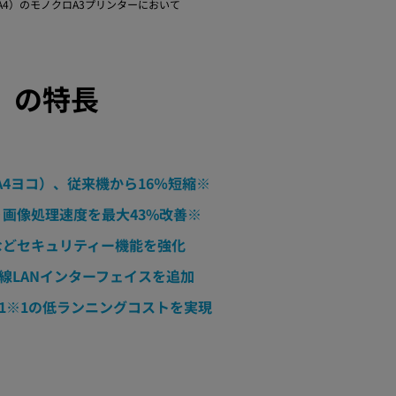
（A4）のモノクロA3プリンターにおいて
n」の特長
A4ヨコ）、従来機から16％短縮※
画像処理速度を最大43%改善※
などセキュリティー機能を強化
の無線LANインターフェイスを追加
1※1の低ランニングコストを実現