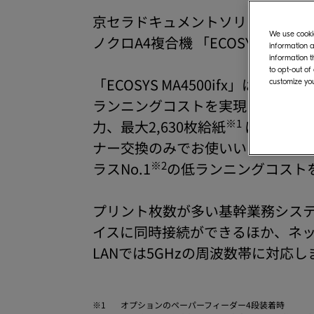
京セラドキュメントソリューション
We use cookie
ノクロA4複合機 「ECOSYS MA4
information a
information t
to opt-out of
「ECOSYS MA4500ifx」は
customize you
ランニングコストを実現したモノク
※1
力、最大2,630枚給紙
による高い
ナー交換のみでお使いいただける
※2
ラスNo.1
の低ランニングコスト
プリント枚数が多い基幹業務システ
イスに同時接続ができるほか、ネ
LANでは5GHzの周波数帯に対応
※1
オプションのペーパーフィーダー4段装着時