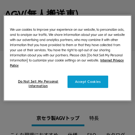
AGV(無人搬送車)
We use cookies to improve your experience on our website, to personalize ads,
京セラ製AGVは、製造現場の頼れるパートナー
and to analyze our traffic. We share information about your use of our website
with our advertising and analytics partners, who may combine it with other
として生産性向上を力強く支えます。
information that you have provided to them or that they have collected from
your use of their services. You have the right to opt-out of our sharing
information about you with our partners. Please click [Do Not Sell My Personal
Information] to customize your cookie settings on our website.
Internet Privacy
本製品に関するお問い合わせやご相談につきまし
Policy
ては、agv_contact@ml.kyods.comにお問い合
わせください。(クリックするとメール作成画面が
Do Not Sell My Personal
Accept Cookies
開きます)
Information
京セラ製AGVトップ
特長
こんな現場におすすめ
仕様
FAQ
カタログ