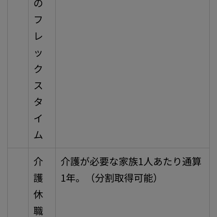
の
フ
レ
ッ
ク
ス
タ
イ
ム
介
介護が必要な家族1人あたり通算
護
1年。（分割取得可能）
休
職