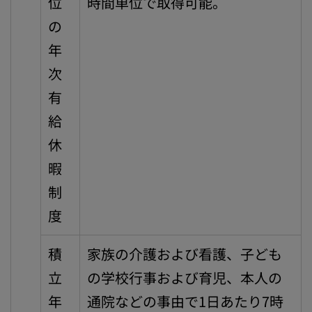
位
時間単位で取得可能。
の
年
次
有
給
休
暇
制
度
積
家族の介護および看護、子ども
立
の学校行事および育児、本人の
年
通院などの事由で1日あたり7時