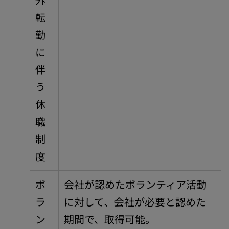
転
勤
に
伴
う
休
職
制
度
ボ
会社が認めたボランティア活動
ラ
に対して、会社が必要と認めた
ン
期間で、取得可能。