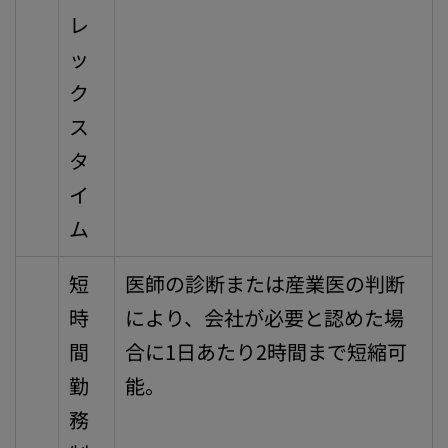
レ
ッ
ク
ス
タ
イ
ム
短
医師の診断または産業医の判断
時
により、会社が必要と認めた場
間
合に1日あたり2時間まで短縮可
勤
能。
務