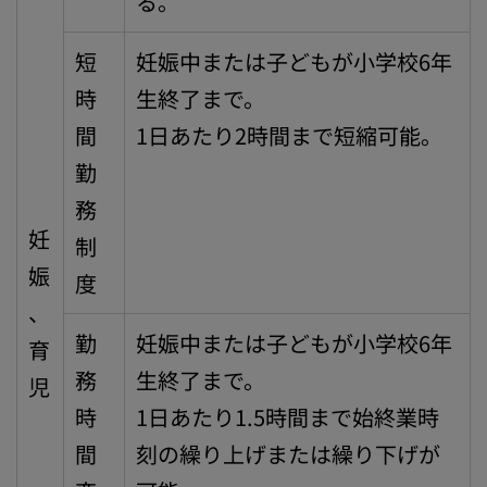
る。
短
妊娠中または子どもが小学校6年
時
生終了まで。
間
1日あたり2時間まで短縮可能。
勤
務
妊
制
娠
度
、
勤
妊娠中または子どもが小学校6年
育
務
生終了まで。
児
時
1日あたり1.5時間まで始終業時
間
刻の繰り上げまたは繰り下げが