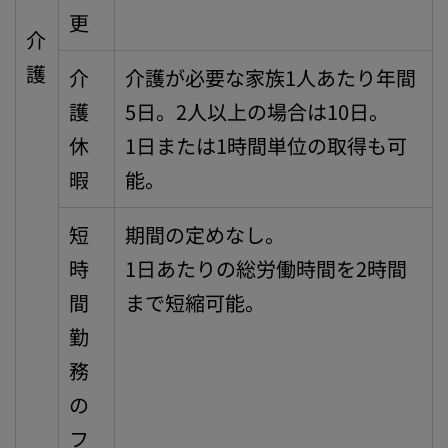
更
介
護
介
介護が必要な家族1人あたり年間
護
5日。2人以上の場合は10日。
休
1日または1時間単位の取得も可
暇
能。
短
期間の定めなし。
時
1日あたりの総労働時間を2時間
間
まで短縮可能。
勤
務
の
フ