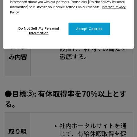
information about you with our partners. Please click [Do Not Sell My Personal
●目標②: 男性の育児休業取得率を
Information] to customize your cookie settings on our website.
Internet Privacy
Policy
50%以上にする。
Do Not Sell My Personal
Accept Cookies
Information
育児休業に関する窓口を
取り組
設置し、社内での周知を
徹底する。
み内容
●目標③: 有休取得率を70%以上とす
る。
社内ポータルサイトを通
取り組
じて、有給休暇取得を促