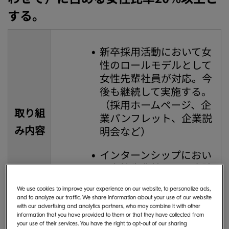
する。
新卒採用活動において女
性のロールモデルとして
女性先輩社員が対応。今
後も継続して実施する。
（採用ホームページ、企
取り組
業パンフレット、企業説
み内容
明会など）
インターンシップにおい
て女性先輩社員との座談
会を実施する。
We use cookies to improve your experience on our website, to personalize ads,
and to analyze our traffic. We share information about your use of our website
with our advertising and analytics partners, who may combine it with other
information that you have provided to them or that they have collected from
your use of their services. You have the right to opt-out of our sharing