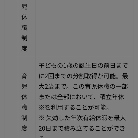
児
休
職
制
度
子どもの1歳の誕生日の前日まで
育
に2回までの分割取得が可能。最
児
大2歳まで。この育児休職の一部
休
または全部において、積立年休
職
※を利用することが可能。
制
※ 失効した年次有給休暇を最大
度
20日まで積み立てることができ