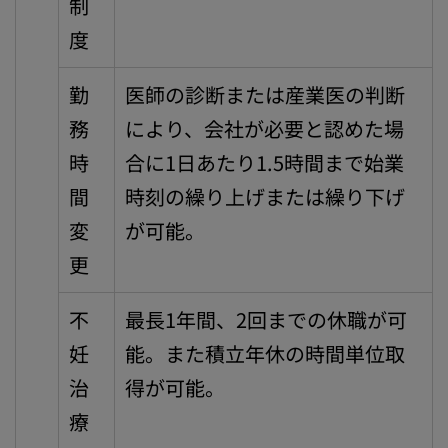
制
度
勤
医師の診断または産業医の判断
務
により、会社が必要と認めた場
時
合に1日あたり1.5時間まで始業
間
時刻の繰り上げまたは繰り下げ
変
が可能。
更
不
最長1年間、2回までの休職が可
妊
能。また積立年休の時間単位取
治
得が可能。
療