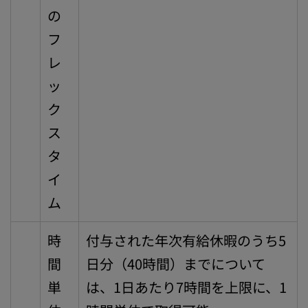
の
フ
レ
ッ
ク
ス
タ
イ
ム
時
付与された年次有給休暇のうち5
間
日分（40時間）までについて
単
は、1日あたり7時間を上限に、1