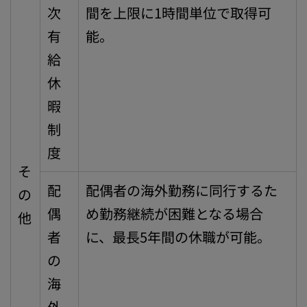
次
間を上限に1時間単位で取得可
有
能。
給
休
暇
制
度
そ
配
配偶者の海外勤務に同行するた
の
偶
め勤務継続が困難となる場合
他
者
に、最長5年間の休職が可能。
の
海
外