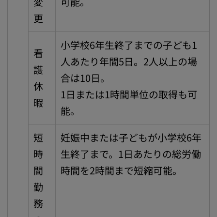
変
可能。
更
小学校6年生終了までの子ども1
看
人あたり年間5日。2人以上の場
護
合は10日。
休
1日または1時間単位の取得も可
暇
能。
短
妊娠中または子どもが小学校6年
時
生終了まで。1日あたりの総労働
間
時間を2時間まで短縮可能。
勤
務