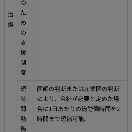
の
た
治
め
療
の
支
援
制
度
短
医師の判断または産業医の判断
時
により、会社が必要と定めた場
間
合に1日あたりの総労働時間を2
勤
時間まで短縮可能。
務