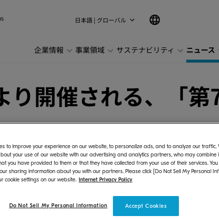
ns
日本語 | グローバル
企業情報
事業領域
サステナビリティ
ニュース
日より開催される、「第
s to improve your experience on our website, to personalize ads, and to analyze our traffic
bout your use of our website with our advertising and analytics partners, who may combine it
hat you have provided to them or that they have collected from your use of their services. You
 our sharing information about you with our partners. Please click [Do Not Sell My Personal In
r cookie settings on our website.
Internet Privacy Policy
ズジャパン株式会社（社長：長井 孝、以下、当
関西教育ICT展」に出展し、教育現場の皆様へIC
Do Not Sell My Personal Information
Accept Cookies
ます。