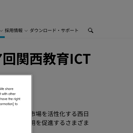
採用情報
ダウンロード・サポート
7回関西教育ICT
. We share
 with other
 have the right
formation] to
社）は、教育市場を活性化する西日
Tの導入や利活用を促進するさまざま