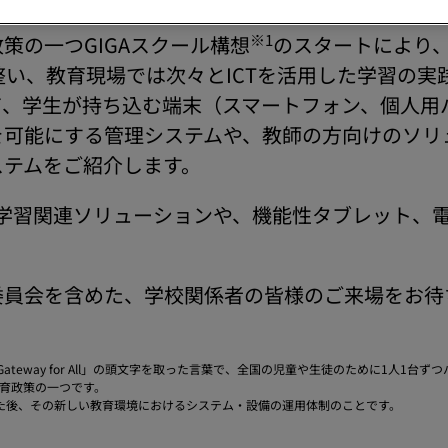
※1
策の一つGIGAスクール構想
のスタートにより
整い、教育現場では次々とICTを活用した学習の実
て、学生が持ち込む端末（スマートフォン、個人用
を可能にする管理システムや、教師の方向けのソリ
ステムをご紹介します。
学習関連ソリューションや、機能性タブレット、
委員会を含めた、学校関係者の皆様のご来場をお待
ovation Gateway for All」の頭文字を取った言葉で、全国の児童や生徒のため
育政策の一つです。
された後、その新しい教育環境におけるシステム・設備の運用体制のことです。