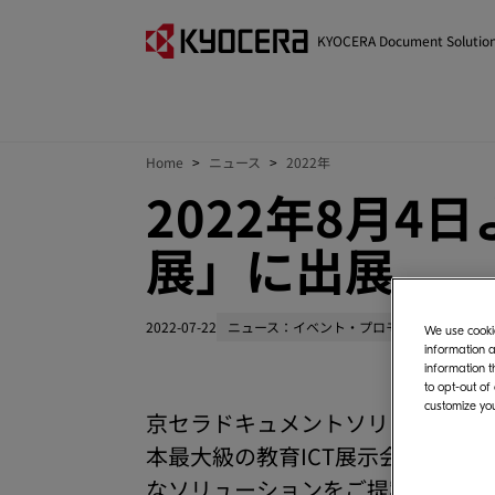
KYOCERA Document Solutio
Home
ニュース
2022年
2022年8月4
展」に出展
2022-07-22
ニュース：イベント・プロモーション
We use cookie
information a
information t
to opt-out of
customize you
京セラドキュメントソリューション
本最大級の教育ICT展示会「第7回
なソリューションをご提案いたし