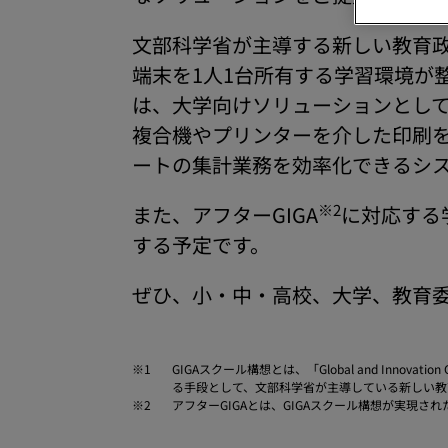
文部科学省が主導する新しい教育政
端末を1人1台所有する学習環境が
は、大学向けソリューションとし
複合機やプリンターを介した印刷
ートの集計業務を効率化できるシ
※2
また、アフターGIGA
に対応する
する予定です。
ぜひ、小・中・高校、大学、教育
※1
GIGAスクール構想とは、「Global and Inn
る手段として、文部科学省が主導している新しい教
※2
アフターGIGAとは、GIGAスクール構想が実現