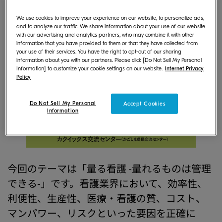
We use cookies to improve your experience on our website, to personalize ads,
and to analyze our traffic. We share information about your use of our website
with our advertising and analytics partners, who may combine it with other
information that you have provided to them or that they have collected from
your use of their services. You have the right to opt-out of our sharing
information about you with our partners. Please click [Do Not Sell My Personal
Information] to customize your cookie settings on our website.
Internet Privacy
Policy
Do Not Sell My Personal
Accept Cookies
Information
今回のテーマは「量る看護 -量れるものは管理
できる-」です。看護業界において、効率性、
利便性、生産性、医療・看護の質、コスト、
マンパワー、リスクといった要因を正確に