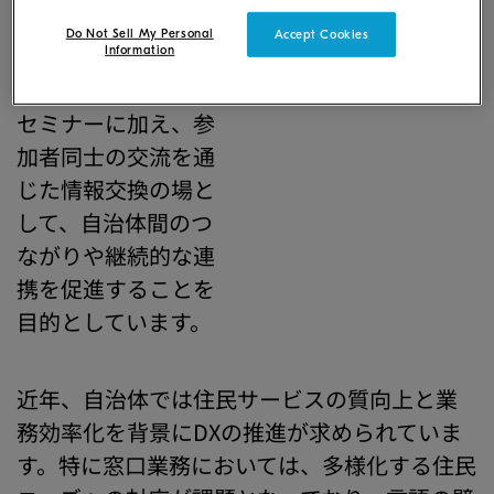
けた取り組みや課題
Do Not Sell My Personal
Accept Cookies
について共有するイ
Information
ベントです。展示や
セミナーに加え、参
加者同士の交流を通
じた情報交換の場と
して、自治体間のつ
ながりや継続的な連
携を促進することを
目的としています。
近年、自治体では住民サービスの質向上と業
務効率化を背景にDXの推進が求められていま
す。特に窓口業務においては、多様化する住民