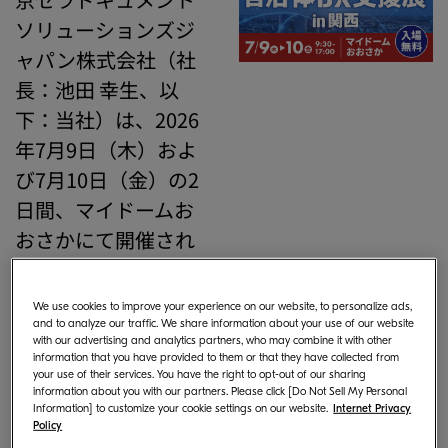
ソリューションズジ
ャパン株式会社（社
長：池田 幸生、以
下：当社）は、2026
年7月9日（木）およ
び7月10日（金）の2
日間、マイドームお
おさかにて開催され
る「第1回
自治体DX
支援展 in 関西」に出
We use cookies to improve your experience on our website, to personalize ads,
展いたします。
and to analyze our traffic. We share information about your use of our website
with our advertising and analytics partners, who may combine it with other
information that you have provided to them or that they have collected from
本展示会は、地方自
your use of their services. You have the right to opt-out of our sharing
information about you with our partners. Please click [Do Not Sell My Personal
治体におけるデジタ
Information] to customize your cookie settings on our website.
Internet Privacy
Policy
ル化・DXの推進に向