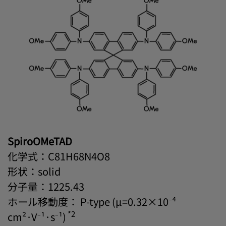
SpiroOMeTAD
化学式：C81H68N4O8
形状：solid
分子量：1225.43
ホール移動度： P-type (μ=0.32×10⁻⁴
*2
cm²·V⁻¹·s⁻¹)