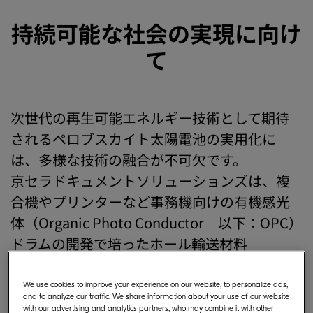
持続可能な社会の実現に向け
て
次世代の再生可能エネルギー技術として期待
されるペロブスカイト太陽電池の実用化に
は、多様な技術の融合が不可欠です。
京セラドキュメントソリューションズは、複
合機やプリンターなど事務機向けの有機感光
体（Organic Photo Conductor 以下：OPC）
ドラムの開発で培ったホール輸送材料
（HTM）技術を活かし、早期の実用化が期待
されるペロブスカイト太陽電池の開発効率向
We use cookies to improve your experience on our website, to personalize ads,
and to analyze our traffic. We share information about your use of our website
上に貢献します。
with our advertising and analytics partners, who may combine it with other