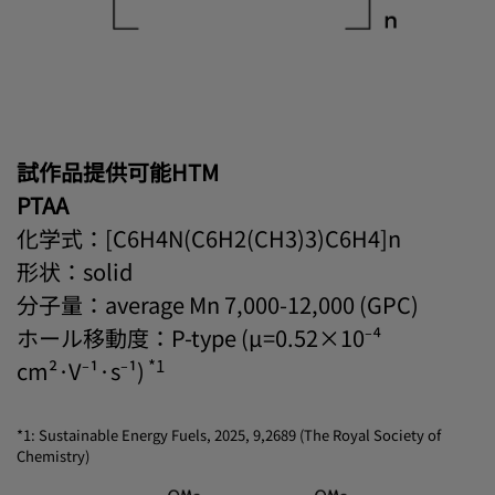
試作品提供可能HTM
PTAA
化学式：[C6H4N(C6H2(CH3)3)C6H4]n
形状：solid
分子量：average Mn 7,000-12,000 (GPC)
ホール移動度：P-type (μ=0.52×10⁻⁴
*1
cm²·V⁻¹·s⁻¹)
*1: Sustainable Energy Fuels, 2025, 9,2689 (The Royal Society of
Chemistry)