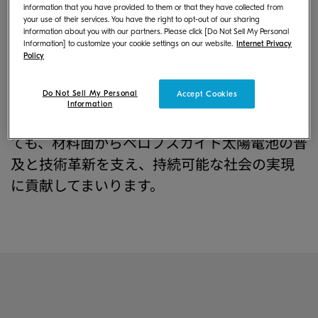
information that you have provided to them or that they have collected from
さらに、OPCドラムの量産で培った厳格な品
your use of their services. You have the right to opt-out of our sharing
質管理ノウハウにより、高品質な材料を安定
information about you with our partners. Please click [Do Not Sell My Personal
Information] to customize your cookie settings on our website.
Internet Privacy
的に供給できる体制を整えています。
Policy
これまで事務機分野で環境負荷の軽減とコス
Do Not Sell My Personal
ト効率の両立を実現してきた当社は、今後、次
Accept Cookies
Information
世代の再生可能エネルギー技術の分野におい
ても、材料面からペロブスカイト太陽電池の普
及と技術革新を支え、持続可能な社会の実現
に貢献してまいります。