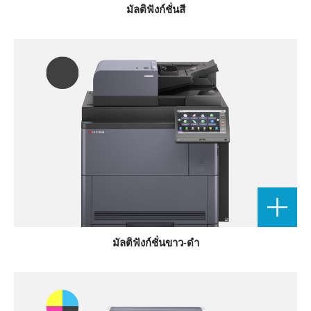
มัลติฟังก์ชั่นสี
มัลติฟังก์ชั่นขาว-ดำ