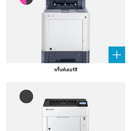
พริ้นท์เตอร์สี