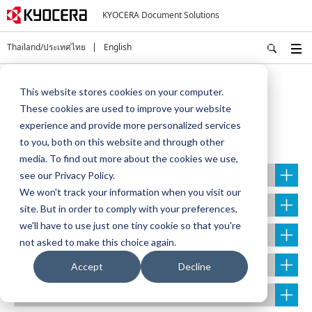
KYOCERA Document Solutions
Thailand/ประเทศไทย
English
หน้าหลัก
ผลิตภัณฑ์
แอพพลิเคชั่นเพื่อธุรกิจ
This website stores cookies on your computer.
These cookies are used to improve your website
experience and provide more personalized services
Business Applications
to you, both on this website and through other
media. To find out more about the cookies we use,
Capture & Distribution
see our Privacy Policy.
We won't track your information when you visit our
Document Management Solutions
site. But in order to comply with your preferences,
we'll have to use just one tiny cookie so that you're
Cost Control & Security
not asked to make this choice again.
Output Management Solutions
Accept
Decline
Network Device Management