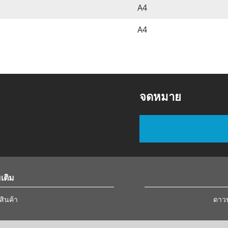
A4
A4
จดหมาย
มเติม
ินค้า
ดาวน