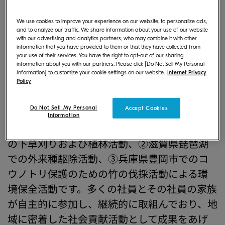
大阪府では平成9年度から、環境への負荷の低
We use cookies to improve your experience on our website, to personalize ads,
減や自然との共生、快適環境の創造など、自
and to analyze our traffic. We share information about your use of our website
with our advertising and analytics partners, who may combine it with other
主的かつ積極的に他の規範となる豊かな環境
information that you have provided to them or that they have collected from
づくりに向けた活動に取組み、顕著な功績の
your use of their services. You have the right to opt-out of our sharing
information about you with our partners. Please click [Do Not Sell My Personal
あった個人・団体または事業者を奨励してい
Information] to customize your cookie settings on our website.
Internet Privacy
Policy
ます。
Do Not Sell My Personal
Accept Cookies
このたび受賞した当社の社会貢献委員会の活
Information
動は、①大阪府能勢郡三草山ゼフィルスの森
の下草刈りおよび植林活動、②滋賀県琵琶湖
での外来種駆除活動、③兵庫県豊岡市でのコ
ウノトリ保護のための竹の伐採活動による環
境保全活動です。多くの社員とその社員の家族
が自主的に参加し、継続的に取組んでおり、地
域に密着した社会貢献活動として成果をあげ