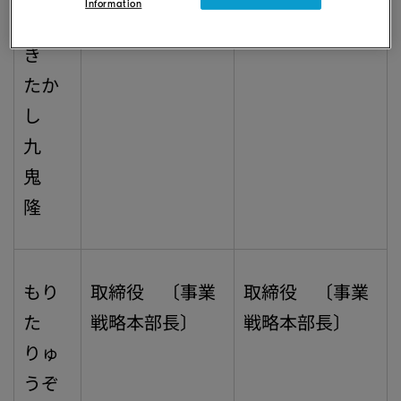
Information
く
代表取締役社長
代表取締役社長
き
たか
し
九
鬼
隆
もり
取締役 〔事業
取締役 〔事業
た
戦略本部長〕
戦略本部長〕
りゅ
うぞ