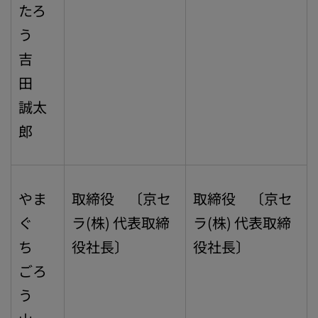
たろ
う
吉
田
誠太
郎
やま
取締役 〔京セ
取締役 〔京セ
ぐ
ラ(株) 代表取締
ラ(株) 代表取締
ち
役社長〕
役社長〕
ごろ
う