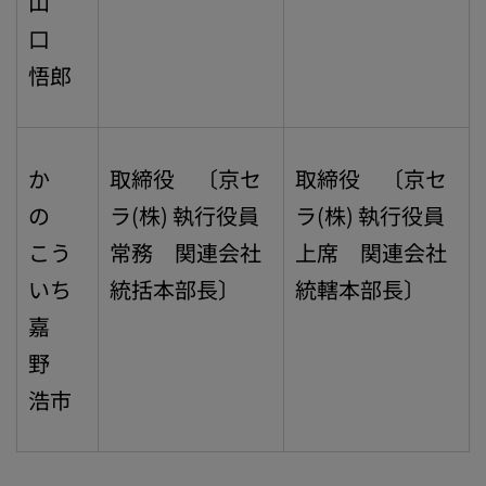
山
口
悟郎
か
取締役 〔京セ
取締役 〔京セ
の
ラ(株) 執行役員
ラ(株) 執行役員
こう
常務 関連会社
上席 関連会社
いち
統括本部長〕
統轄本部長〕
嘉
野
浩市