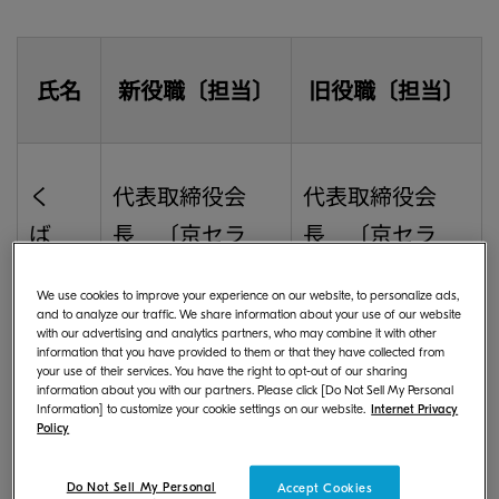
氏名
新役職〔担当〕
旧役職〔担当〕
く
代表取締役会
代表取締役会
ば
長 〔京セラ
長 〔京セラ
てつ
(株) 代表取締役
(株) 代表取締役
We use cookies to improve your experience on our website, to personalize ads,
お
会長〕
会長〕
and to analyze our traffic. We share information about your use of our website
with our advertising and analytics partners, who may combine it with other
久
information that you have provided to them or that they have collected from
your use of their services. You have the right to opt-out of our sharing
芳
information about you with our partners. Please click [Do Not Sell My Personal
Information] to customize your cookie settings on our website.
Internet Privacy
徹夫
Policy
Do Not Sell My Personal
Accept Cookies