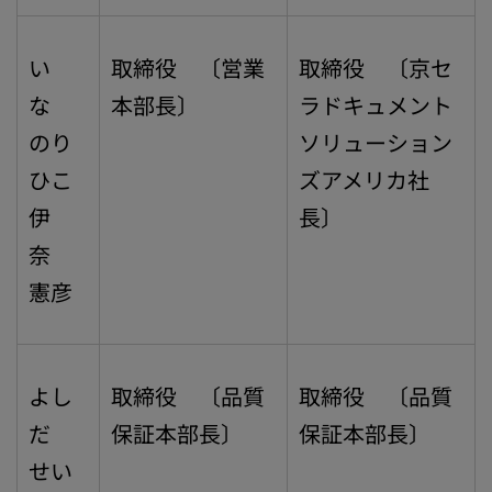
い
取締役 〔営業
取締役 〔京セ
な
本部長〕
ラドキュメント
のり
ソリューション
ひこ
ズアメリカ社
伊
長〕
奈
憲彦
よし
取締役 〔品質
取締役 〔品質
だ
保証本部長〕
保証本部長〕
せい