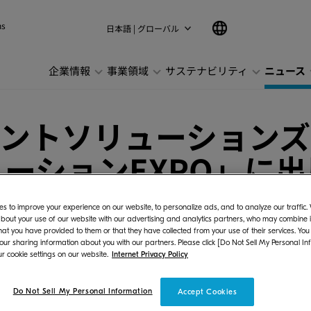
ns
日本語 | グローバル
企業情報
事業領域
サステナビリティ
ニュース
ントソリューションズ
ューションEXPO」に
s to improve your experience on our website, to personalize ads, and to analyze our traffic
bout your use of our website with our advertising and analytics partners, who may combine it
hat you have provided to them or that they have collected from your use of their services. You
 our sharing information about you with our partners. Please click [Do Not Sell My Personal In
r cookie settings on our website.
Internet Privacy Policy
Do Not Sell My Personal Information
Accept Cookies