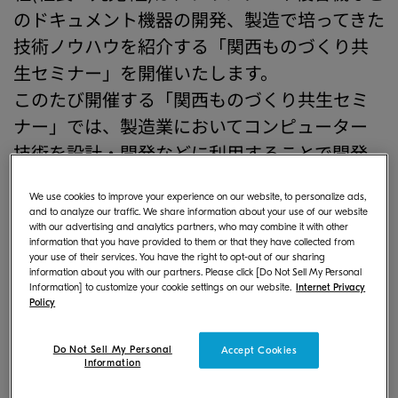
のドキュメント機器の開発、製造で培ってきた
技術ノウハウを紹介する「関西ものづくり共
生セミナー」を開催いたします。
このたび開催する「関西ものづくり共生セミ
ナー」では、製造業においてコンピューター
技術を設計・開発などに利用することで開発
期間の短縮、試作や試験コストを削減するた
We use cookies to improve your experience on our website, to personalize ads,
めの方法、精密機器搬送における梱包設計に
and to analyze our traffic. We share information about your use of our website
関する技術などを紹介。さらに、社員一人ひと
with our advertising and analytics partners, who may combine it with other
information that you have provided to them or that they have collected from
りが経営者意識を持った人材へと育成するアメ
your use of their services. You have the right to opt-out of our sharing
information about you with our partners. Please click [Do Not Sell My Personal
ーバ経営について、長い経験に裏付けられたノ
Information] to customize your cookie settings on our website.
Internet Privacy
Policy
ウハウを余すところなく凝集したセミナーで
す。
Do Not Sell My Personal
Accept Cookies
※
製造業の皆様のご来場
をお待ちしておりま
Information
す。