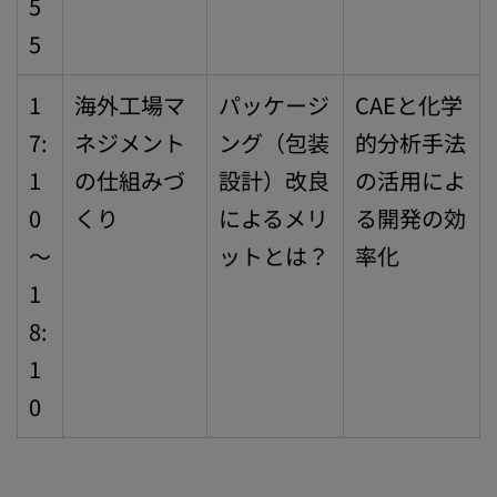
5
5
1
海外工場マ
パッケージ
CAEと化学
7:
ネジメント
ング（包装
的分析手法
1
の仕組みづ
設計）改良
の活用によ
0
くり
によるメリ
る開発の効
～
ットとは？
率化
1
8:
1
0