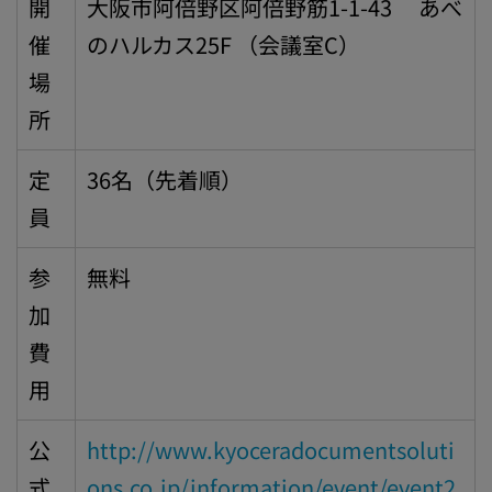
開
大阪市阿倍野区阿倍野筋1-1-43 あべ
催
のハルカス25F （会議室C）
場
所
定
36名（先着順）
員
参
無料
加
費
用
公
http://www.kyoceradocumentsoluti
式
ons.co.jp/information/event/event2