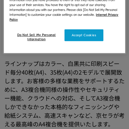
information that you have provided to them or that they have collected from
ドキュメント処理に対応できる、A3複合機同
your use of their services. You have the right to opt-out of our sharing
information about you with our partners. Please click [Do Not Sell My Personal
等の機能を有したA4複合機を投入し、業務の
Information] to customize your cookie settings on our website.
Internet Privacy
Policy
中心であるA4サイズ以下のドキュメントに特
化した、高機能かつコンパクト・低コストな
Do Not Sell My Personal
Accept Cookies
A4複合機を導入するという新たな提案で、お
Information
客様のニーズにお応えしていきます。
ラインナップはカラー、白黒共に印刷スピー
ド毎分40枚(A4)、35枚(A4)の2モデルで展開致
します。お客様の多様な業務をサポートするた
めに、A3複合機同様の操作性やセキュリティ
ー機能、クラウドへの対応、そしてA3複合機
しかできなかった本格的なフィニッシングや
給紙システム、高速スキャンなど、京セラが考
える最高峰のA4複合機を提供いたします。