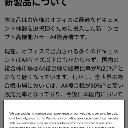
新製品について
本商品はお客様のオフィスに最適なドキュメ
ント機器を選択頂くために投入した新コンセ
プト高機能カラーA4複合機です。
現在、オフィスで出力される多くのドキュメ
ントはA4サイズ以下にもかかわらず、国内の
※
複合機市場はA4複合機の販売比率が約20%
と
かなり低くなっています。しかし、全世界の複
※
合機市場においては、A4複合機が80%
と高い
販売比率となっており、今後日本国内において
も、A3複合機からA4複合機へのシフトが予測
されます。
We use cookies to improve your experience on our website, to personalize ads,
and to analyze our traffic. We share information about your use of our website
そこで、弊社はA3複合機が担ってきた高度な
with our advertising and analytics partners, who may combine it with other