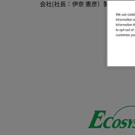
会社(社長：伊奈 憲彦）製のカラーA3
We use cookie
information a
information t
to opt-out of
customize you