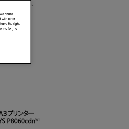
発売いたします。
. We share
 with other
 have the right
formation] to