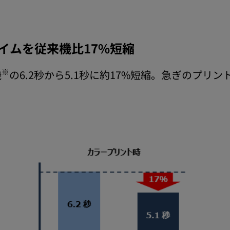
イムを従来機比17%短縮
※
機
の6.2秒から5.1秒に約17%短縮。急ぎのプリ