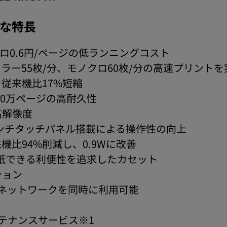
の主な特長
クロ0.6円/ページの低ランニングコスト
カラー55枚/分、モノクロ60枚/分の高速プリントを
従来機比17%短縮
80万ページの高耐久性
の高解像度
インチタッチパネル搭載による操作性の向上
比94%削減し、0.9Wに改善
給紙できる利便性を追求したカセット
ション
のネットワークを同時に利用可能
ンテナンスサービス※1