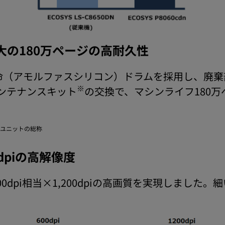
最大の180万ページの高耐久性
命（アモルファスシリコン）ドラムを採用し、廃
※
ンテナンスキット
の交換で、マシンライフ180
ユニットの総称
0dpiの高解像度
0dpi相当×1,200dpiの高画質を実現しまし