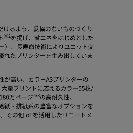
だけるよう、妥協のないものづくり
※2
ト
を掲げ、省エネをはじめとした
ー）、長寿命技術によりユニット交
優れたプリンターを生み出していま
性が高い、カラーA3プリンターの
、大量プリントに応えるカラー55枚/
※3
180万ページ
の高耐久性、
また、給紙・排紙系の豊富なオプションを
。その他IoTを活用したリモートメ