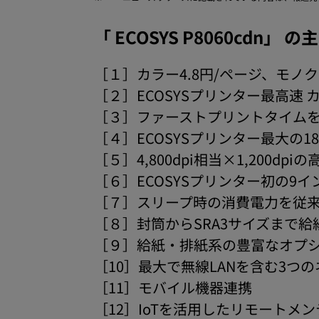
「 ECOSYS P8060cdn」 
［１］カラー4.8円/ページ、モノ
［２］ECOSYSプリンター最高速 
［３］ファーストプリントタイムを
［４］ECOSYSプリンター最大の1
［５］4,800dpi相当×1,200dpi
［６］ECOSYSプリンター初の9
［７］スリープ時の消費電力を従来機
［８］封筒からSRA3サイズまで
［９］給紙・排紙系の豊富なオプ
［10］最大で無線LANを含む3つ
［11］モバイル機器連携
［12］IoTを活用したリモートメ