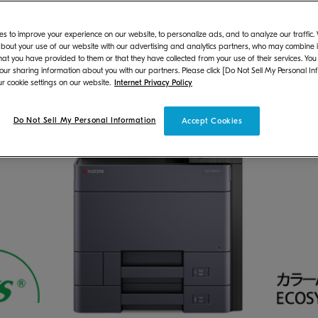
プリンター「ECOSYS P8060cdn」を8月より
s to improve your experience on our website, to personalize ads, and to analyze our traffic
bout your use of our website with our advertising and analytics partners, who may combine it
hat you have provided to them or that they have collected from your use of their services. You
 our sharing information about you with our partners. Please click [Do Not Sell My Personal In
r cookie settings on our website.
Internet Privacy Policy
Do Not Sell My Personal Information
Accept Cookies