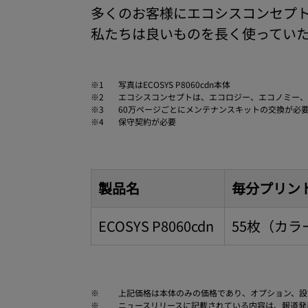
多くのお客様にエコシスコンセプト
私たちは良いものを長く使ってい
※1
写真はECOSYS P8060cdn本体
※2
エコシスコンセプトは、エコロジー、エコノミー、
※3
60万ページごとにメンテナンスキットの交換が必
※4
保守契約が必要
製品名
毎分プリン
ECOSYS P8060cdn
55枚（カラ
※
上記価格は本体のみの価格であり、オプション、設
※
ニュースリリースに記載されている内容は、報道発