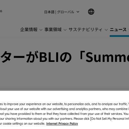
ns
日本語 | グローバル
企業情報
事業領域
サステナビリティ
ニュース
がBLIの「Summer 
s to improve your experience on our website, to personalize ads, and to analyze our traffic
ズ（社長：伊奈 憲彦、以下、当社）は、ドキュ
bout your use of our website with our advertising and analytics partners, who may combine it
hat you have provided to them or that they have collected from your use of their services. You
カラーA3複合機TASKalfa 2552ci/3552ci/4052c
 our sharing information about you with our partners. Please click [Do Not Sell My Personal In
r cookie settings on our website.
Internet Privacy Policy
5dnが「Summer 2017 Pick」を受賞したことを