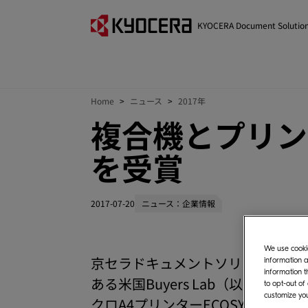
KYOCERA Document Solutio
Home
ニュース
2017年
複合機とプリンター
を受賞
2017-07-20
ニュース：企業情報
We use cookie
京セラドキュメントソリューション
information a
information t
ある米国Buyers Lab（以下、BLI）より、
to opt-out of
customize you
クロA4プリンターECOSYS P305