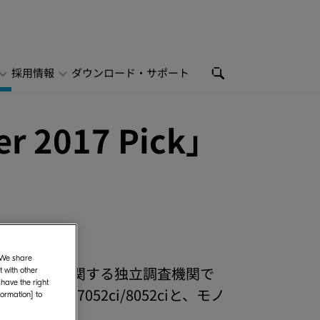
採用情報
ダウンロード・サポート
2017 Pick」
. We share
メント機器に関する独立調査機関で
 with other
 have the right
i/5052ci/7052ci/8052ciと、モノ
formation] to
お知らせします。