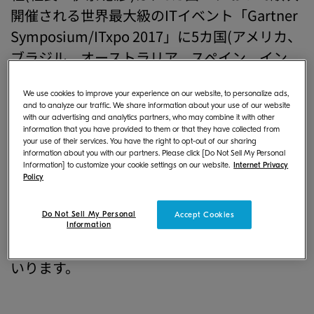
開催される世界最大級のITイベント「Gartner
Symposium/ITxpo 2017」に5カ国(アメリカ、
ブラジル、オーストラリア、スペイン、イン
ド)で出展いたします。展示ブースやセッショ
※2
We use cookies to improve your experience on our website, to personalize ads,
ンを通し、複合機やプリンターと、ECM
な
and to analyze our traffic. We share information about your use of our website
どのITサービスを組み合わせて個々のお客様に
with our advertising and analytics partners, who may combine it with other
information that you have provided to them or that they have collected from
とって最適なビジネスワークフローを実現す
your use of their services. You have the right to opt-out of our sharing
information about you with our partners. Please click [Do Not Sell My Personal
る、デジタル時代に合わせた独自の各種ソリ
Information] to customize your cookie settings on our website.
Internet Privacy
Policy
ューションをご提案します。当社は今後も、独
自製品とサービスの提供を通して、業務の効率
Do Not Sell My Personal
Accept Cookies
化、コスト削減、セキュリティ対策等をはじ
Information
めとするお客様の経営課題の解決を実現してま
いります。