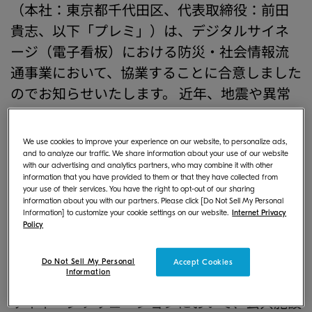
（本社：東京都千代田区、代表取締役：前田
貴志、以下「プレミ」）は、デジタルサイネ
ージ（電子看板）における防災・社会情報流
通事業において、協業することに合意しました
のでお知らせいたします。 近年、地震や異常
気象を含む災害は増える傾向にあり、避難や減
災のための情報を、リアルタイムに取得する
We use cookies to improve your experience on our website, to personalize ads,
ことが可能な空間サービスの重要性が高まって
and to analyze our traffic. We share information about your use of our website
with our advertising and analytics partners, who may combine it with other
います。当社では、これまで社会問題に対する
information that you have provided to them or that they have collected from
your use of their services. You have the right to opt-out of our sharing
ICTソリューション事業の研究開発を進めてい
information about you with our partners. Please click [Do Not Sell My Personal
Information] to customize your cookie settings on our website.
Internet Privacy
ましたが、今回の協業によりデジタルサイネ
Policy
ージソリューションを応用した社会インフラ
構築事業に着手しました。
Do Not Sell My Personal
Accept Cookies
Information
今回の協業により、当社が得意とするデジタル
サイネージソリューションにおいて、公共施設