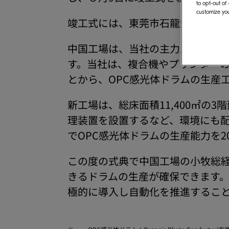
to opt-out of
customize you
竣工式には、東莞市石龍鎮の劉書
中国工場は、当社の主力工場で複合
す。当社は、複合機やプリンターの
とから、OPC感光体ドラムの生産
新工場は、総床面積11,400㎡の
理装置を設置するなど、環境にも
でOPC感光体ドラムの生産能力を2
この度の式典で中国工場の小牧総
きるドラムの生産が確保できます。
極的に導入し自動化を推進するこ