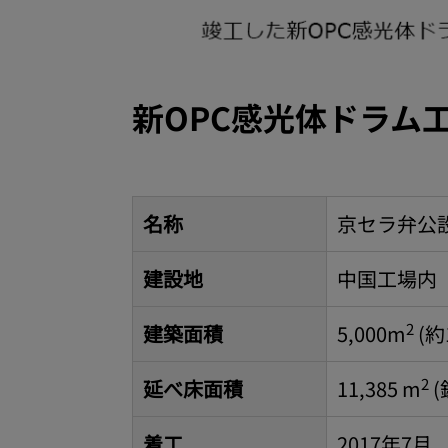
新OPC感光体ドラム工
名称
京セラ弁公設
建設地
中国工場内
2
建築面積
5,000m
(約
2
延べ床面積
11,385 m
(
着工
2017年7月