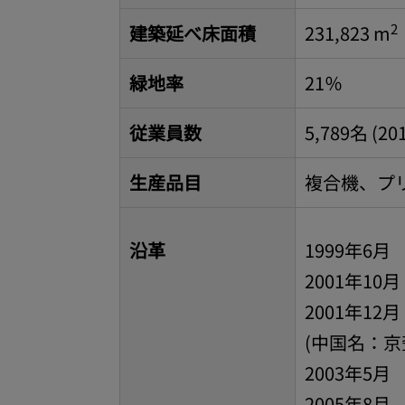
2
建築延べ床面積
231,823 m
緑地率
21％
従業員数
5,789名 (
生産品目
複合機、プ
沿革
1999年
2001年
2001年1
(中国名：京
2003年5
2005年8