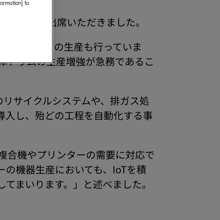
formation] to
の皆様にご出席いただきました。
ラム(消耗品)の生産も行っていま
光体ドラムの生産増強が急務であるこ
水のリサイクルシステムや、排ガス処
導入し、殆どの工程を自動化する事
。
複合機やプリンターの需要に対応で
の機器生産においても、IoTを積
してまいります。」と述べました。