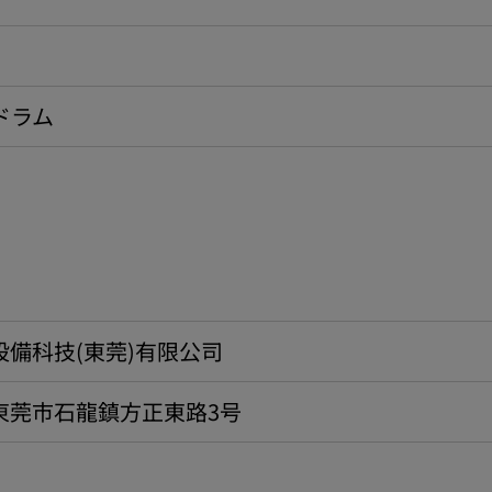
ドラム
備科技(東莞)有限公司
東莞市石龍鎮方正東路3号