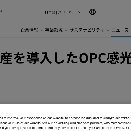
ns
日本語 | グローバル
企業情報
事業領域
サステナビリティ
ニュース
産を導入したOPC感
ズ株式会社(社長：伊奈 憲彦)は、中国広東省東
s to improve your experience on our website, to personalize ads, and to analyze our traffic
国工場)の敷地に、昨年7月より着工しておりました
bout your use of our website with our advertising and analytics partners, who may combine it
したのでお知らせいたします。
hat you have provided to them or that they have collected from your use of their services. You