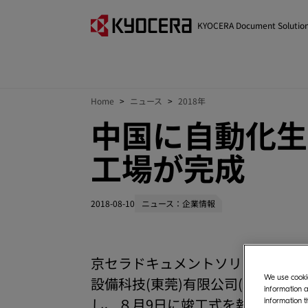
KYOCERA Document Solutio
Home
ニュース
2018年
中国に自動化生
工場が完成
2018-08-10
ニュース：企業情報
京セラドキュメントソリューション
We use cookie
設備科技(東莞)有限公司(以下：中
information a
し、８月9日に竣工式を執り行いま
information t