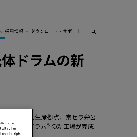
採用情報
ダウンロード・サポート
光体ドラムの新
莞市にある主力生産拠点、京セラ弁公
※
. We share
OPC感光体ドラム
の新工場が完成
 with other
 have the right