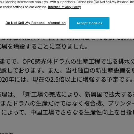
 our sharing information about you with our partners. Please click [Do Not Sell My Personal In
r cookie settings on our website.
Internet Privacy Policy
記、葉鎮長をはじめ、政府関連各局、並びに関係者
Do Not Sell My Personal Information
Accept Cookies
機およびプリンターの生産に加え、OPC感光体ド
受注拡大に伴い、低中速機に搭載されるOPC感
工場を増設することに至りました。
3階建てで、OPC感光体ドラムの生産工程で出る排
配慮しております。また、当社独自の新生産設備を
020年には、現在の2.5倍以上に増強する予定です
経理は、「新工場の完成により、新興国で拡大する
またドラムの生産だけではなく複合機、プリンター
とによって、中国工場でさらなる生産性向上を目指