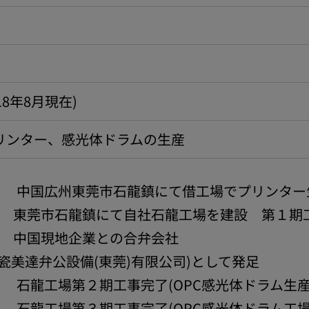
2018年8月現在)
リンター、感光体ドラムの生産
6月 中国広州東莞市石龍鎮にて借工場でプリンター
10月 東莞市石龍鎮にて自社石龍工場を建設 第１期
2月 中国現地企業との合弁会社
瓷美達弁公設備(東莞)有限公司)として発足
月 石龍工場第２期工事完了(OPC感光体ドラム生産
月 石龍工場第３期工事完了(OPC感光体ドラム工場