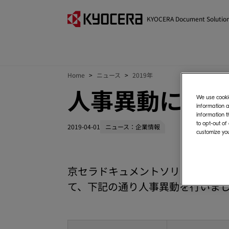
KYOCERA Document Solutio
Home
ニュース
2019年
人事異動につい
We use cookie
information a
information t
to opt-out of
2019-04-01
ニュース：企業情報
customize you
京セラドキュメントソリューション
て、下記の通り人事異動を行いま