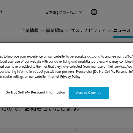
ns
日本語 | グローバル
企業情報
事業領域
サステナビリティ
ニュース
て
s to improve your experience on our website, to personalize ads, and to analyze our traffic
bout your use of our website with our advertising and analytics partners, who may combine it
hat you have provided to them or that they have collected from your use of their services. You
 our sharing information about you with our partners. Please click [Do Not Sell My Personal In
r cookie settings on our website.
Internet Privacy Policy
Do Not Sell My Personal Information
Accept Cookies
ズ株式会社（社長：伊奈 憲彦）は、三重・玉城工場
したので、お知らせいたします。