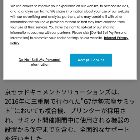
が、日本で初めて開催された"G20大阪サミッ
We use cookies to improve your experience on our website, to personalize ads,
and to analyze our traffic. We share information about your use of our website
※
ト"
の会場や国際放送センターなどで使用さ
with our advertising and analytics partners, who may combine it with other
information that you have provided to them or that they have collected from
れる製品として、採用されましたのでお知らせ
your use of their services. You have the right to opt-out of our sharing
します。
information about you with our partners. Please click [Do Not Sell My Personal
Information] to customize your cookie settings on our website.
Internet Privacy
Policy
Do Not Sell My Personal
Accept Cookies
Information
京セラドキュメントソリューションズは、
2016年に三重県で行われた"G7伊勢志摩サミッ
ト"においても複合機、プリンターが採用さ
れ、サミット開催期間中に使用される機器の
設置から保守までを含む、全面的なサポート
を行いました。