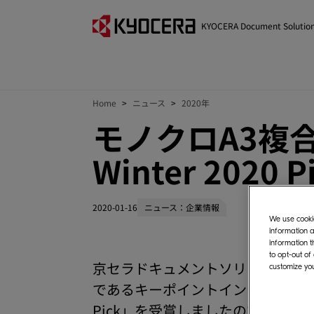
KYOCERA Document Solutio
Home
ニュース
2020年
モノクロA3複
Winter 2020
2020-01-16
ニュース：企業情報
We use cookie
information a
information t
to opt-out of
京セラドキュメントソリューション
customize you
であるキーポイントインテリジェンス社ー
Pick」を受賞しましたのでお知ら