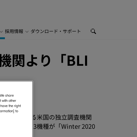
採用情報
ダウンロード・サポート
機関より「BLI
. We share
 with other
 have the right
formation] to
ト機器に関する米国の独立調査機関
3複合機3機種が「Winter 2020