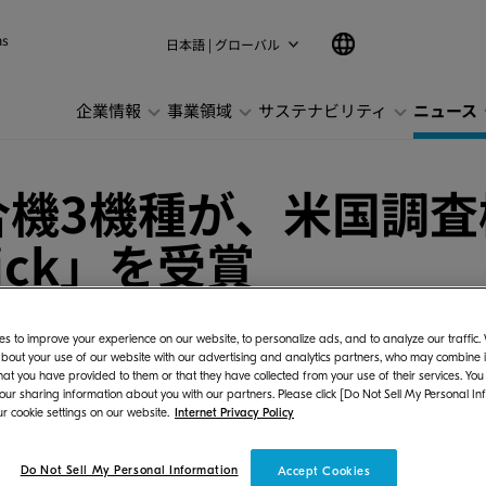
ns
日本語 | グローバル
企業情報
事業領域
サステナビリティ
ニュース
合機3機種が、米国調査
 Pick」を受賞
s to improve your experience on our website, to personalize ads, and to analyze our traffic
bout your use of our website with our advertising and analytics partners, who may combine it
hat you have provided to them or that they have collected from your use of their services. You
 our sharing information about you with our partners. Please click [Do Not Sell My Personal In
ズ株式会社（社長：伊奈 憲彦）は、ドキュメン
r cookie settings on our website.
Internet Privacy Policy
Buyers Lab部門（以下、BLI）より、モノクロA
Do Not Sell My Personal Information
Accept Cookies
せいたします。