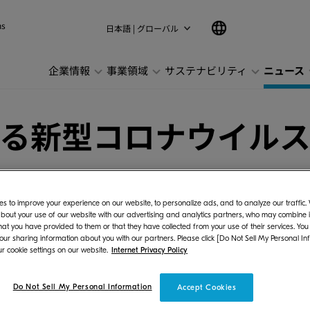
ns
日本語 | グローバル
企業情報
事業領域
サステナビリティ
ニュース
る新型コロナウイル
s to improve your experience on our website, to personalize ads, and to analyze our traffic
bout your use of our website with our advertising and analytics partners, who may combine it
hat you have provided to them or that they have collected from your use of their services. You
 our sharing information about you with our partners. Please click [Do Not Sell My Personal In
r cookie settings on our website.
Internet Privacy Policy
業員が新型コロナウイルスに感染していることが判
Do Not Sell My Personal Information
Accept Cookies