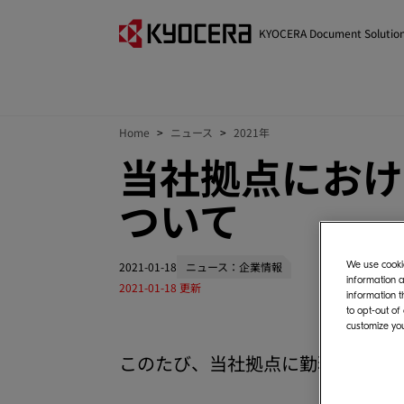
KYOCERA Document Solutio
Home
ニュース
2021年
当社拠点におけ
ついて
We use cookie
2021-01-18
ニュース：企業情報
information a
2021-01-18
更新
information t
to opt-out of
customize you
このたび、当社拠点に勤務する従