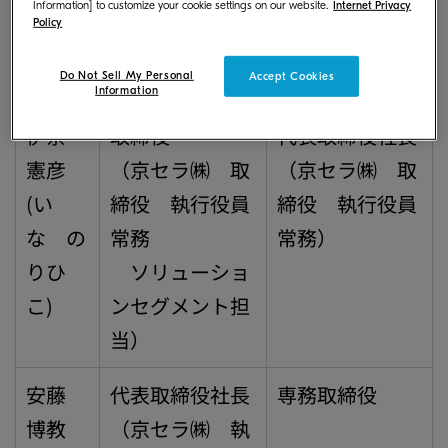
Information] to customize your cookie settings on our website.
Internet Privacy
Policy
氏名
新役位
現役位
Do Not Sell My Personal
Accept Cookies
Information
伊奈
取締役
代表取締役社長
憲彦
（京セラ㈱ 取
（京セラ㈱ 取
(い
締役 執行役員
締役 執行役員
な の
常務
常務）
りひ
ソリューショ
こ)
ンセグメント担
当）
安藤
代表取締役社長
専務取締役
博教
（京セラ㈱ 執