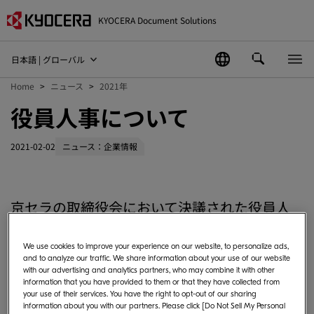
KYOCERA Document Solutions
日本語 | グローバル
Home
ニュース
2021年
役員人事について
2021-02-02
ニュース：企業情報
京セラの取締役会において決議された役員人
事および、先に行われました当社の取締役会
において決議された、
We use cookies to improve your experience on our website, to personalize ads,
and to analyze our traffic. We share information about your use of our website
４月１日付の役員人事をお知らせ致します。
with our advertising and analytics partners, who may combine it with other
information that you have provided to them or that they have collected from
your use of their services. You have the right to opt-out of our sharing
記
information about you with our partners. Please click [Do Not Sell My Personal