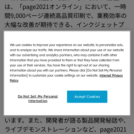
は、「page2021オンライン」において、一時
間9,000ページ連続高品質印刷で、業務効率の
大幅な改善が期待できる、インクジェットプ
ロダクションプリンター「TASKalfa Pro
15000c」と、大容量インクコンテナを搭載し
We use cookies to improve your experience on our website, to personalize ads,
た新製品「TASKalfa Pro 15000c Type-L」を
and to analyze our traffic. We share information about your use of our website
with our advertising and analytics partners, who may combine it with other
出展いたします。
information that you have provided to them or that they have collected from
your use of their services. You have the right to opt-out of our sharing
information about you with our partners. Please click [Do Not Sell My Personal
page2021オンラインでは、2020年11月に導入
Information] to customize your cookie settings on our website.
Internet Privacy
Policy
いただいた日本のお客様第1号の事例も紹介
し、TASKalfa Pro 15000cシリーズの導入の決
Do Not Sell My Personal
Accept Cookies
め手や、導入後のビジネスの幅の変化など、お
Information
客様のリアルな声を感じていただければと思
います。また、開発者が語る製品開発秘話や、
ライブデモンストレーションなど、page2021